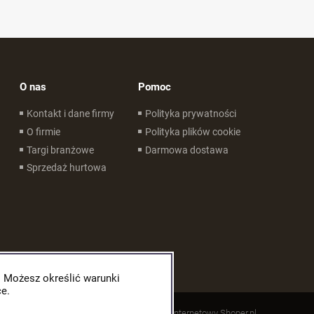
O nas
Pomoc
Kontakt i dane firmy
Polityka prywatności
O firmie
Polityka plików cookie
Targi branżowe
Darmowa dostawa
Sprzedaż hurtowa
. Możesz określić warunki
e.
Styl graficzny ShopGadget.pl
Sklep internetowy Shoper.pl