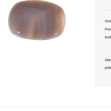
Oce
Pro
Kod
zap
pol