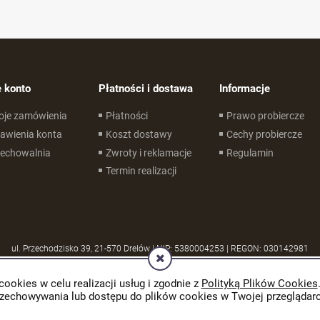
 konto
Płatności i dostawa
Informacje
oje zamówienia
Płatności
Prawo probiercze
awienia konta
Koszt dostawy
Cechy probiercze
zechowalnia
Zwroty i reklamacje
Regulamin
Termin realizacji
ul. Przechodzisko 39, 21-570 Drelów | NIP: 5380004253 | REGON: 030142981
cookies w celu realizacji usług i zgodnie z
Polityką Plików Cookies
rzechowywania lub dostępu do plików cookies w Twojej przeglądarc