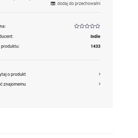
dodaj do przechowalni
na:
ducent:
Indie
 produktu:
1433
ytaj o produkt
eć znajomemu