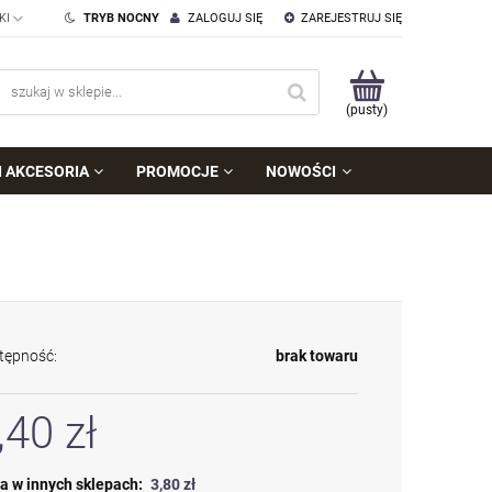
TRYB NOCNY
ZALOGUJ SIĘ
ZAREJESTRUJ SIĘ
(pusty)
I AKCESORIA
PROMOCJE
NOWOŚCI
tępność:
brak towaru
,40 zł
a w innych sklepach:
3,80 zł