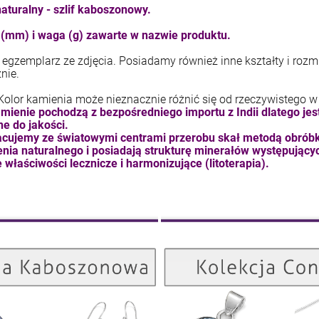
aturalny - szlif kaboszonowy.
kam F granat okr 3
kam F ametyst afr. okr 3
(mm) i waga (g) zawarte w nazwie produktu.
4,71 zł
7,11 zł
egzemplarz ze zdjęcia. Posiadamy również inne kształty i rozmi
znie.
+
+
szt.
szt.
Kolor kamienia może nieznacznie różnić się od rzeczywistego w
-
-
mienie pochodzą z bezpośredniego importu z Indii dlatego je
DO KOSZYKA
DO KOSZYKA
e do jakości.
cujemy ze światowymi centrami przerobu skał metodą obróbki
nia naturalnego i posiadają strukturę minerałów występujący
 właściwości lecznicze i harmonizujące (litoterapia).
Kolekcja Kaboszonowa
ZOBACZ