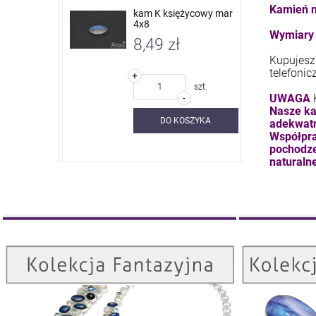
Kamień n
 nieb. sky
kam K księżycowy mar
4x8
Wymiary 
8,49 zł
Kupujesz 
telefonic
+
szt.
szt.
UWAGA
-
Nasze ka
SZYKA
DO KOSZYKA
adekwatn
Współpra
pochodze
naturalne
Kolekcja Fantazyjna
ZOBACZ