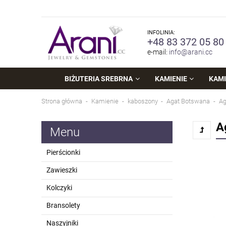
INFOLINIA:
+48 83 372 05 80
e-mail:
info@arani.cc
BIŻUTERIA SREBRNA
KAMIENIE
KAMI
Strona główna
Kamienie
kaboszony
Agat Botswana
Ag
A
Menu
Pierścionki
Zawieszki
Kolczyki
Bransolety
Naszyjniki