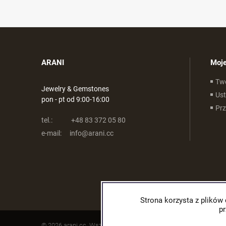
ARANI
Moje
Tw
Jewelry & Gemstones
Ust
pon - pt od 9:00-16:00
Pr
tel.:
+48 83 372 05 80
e-mail:
info@arani.cc
Strona korzysta z plików 
p
© 2026 arani.cc. Wszelkie prawa zastrzeżone.