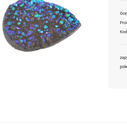
Oce
Pro
Kod
zap
pol