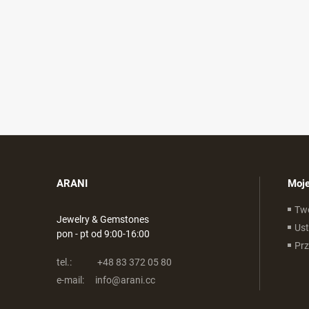
ARANI
Moje
Tw
Jewelry & Gemstones
Ust
pon - pt od 9:00-16:00
Pr
tel.:
+48 83 372 05 80
e-mail:
info@arani.cc