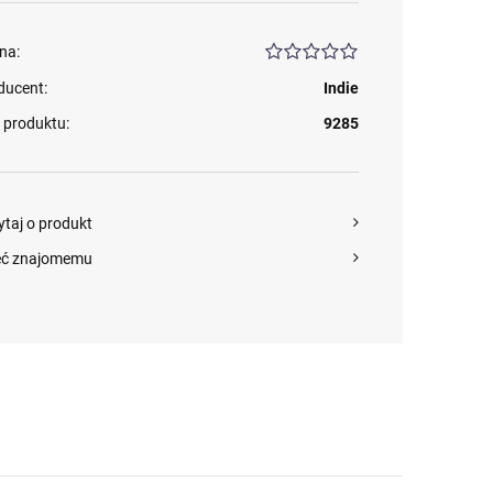
na:
ducent:
Indie
 produktu:
9285
ytaj o produkt
eć znajomemu