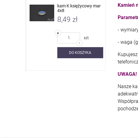
Kamień n
 nieb. sky
kam K księżycowy mar
4x8
Parametr
8,49 zł
- wymiar
+
szt.
szt.
- waga (g)
-
SZYKA
DO KOSZYKA
Kupujesz 
telefonic
UWAGA!
Nasze ka
adekwatn
Współpra
pochodze