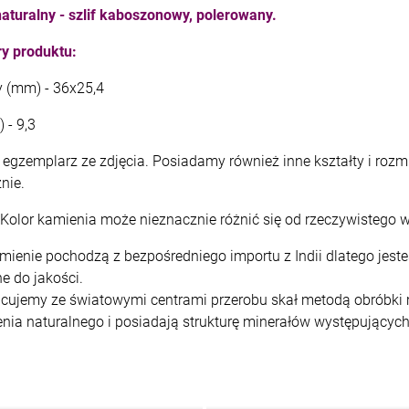
aturalny - szlif kaboszonowy, polerowany.
kam F granat okr 3
kam F ametyst afr. okr 3
y produktu:
4,71 zł
7,11 zł
y (mm) - 36x25,4
+
+
szt.
szt.
 - 9,3
-
-
DO KOSZYKA
DO KOSZYKA
egzemplarz ze zdjęcia. Posiadamy również inne kształty i rozmi
znie.
Kolor kamienia może nieznacznie różnić się od rzeczywistego w
mienie pochodzą z bezpośredniego importu z Indii dlatego jes
e do jakości.
cujemy ze światowymi centrami przerobu skał metodą obróbki m
nia naturalnego i posiadają strukturę minerałów występujących