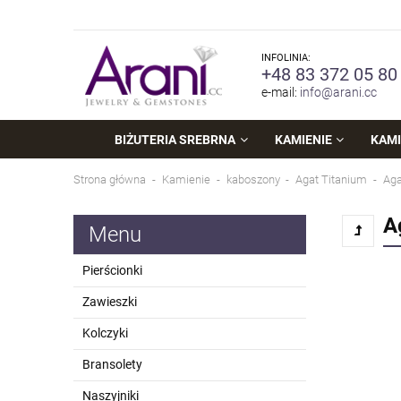
INFOLINIA:
+48 83 372 05 80
e-mail:
info@arani.cc
BIŻUTERIA SREBRNA
KAMIENIE
KAMI
Strona główna
Kamienie
kaboszony
Agat Titanium
Aga
A
Menu
Pierścionki
Zawieszki
Kolczyki
Bransolety
Naszyjniki