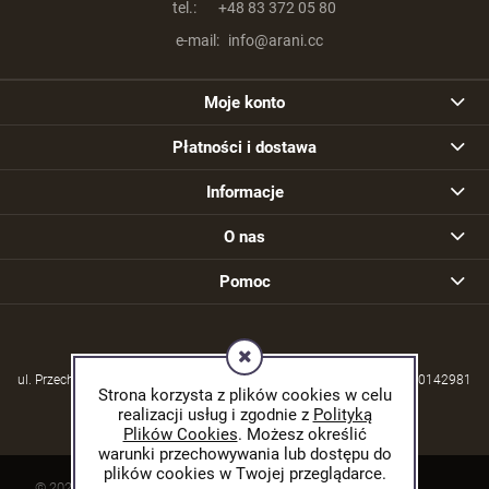
tel.:
+48 83 372 05 80
e-mail:
info@arani.cc
Moje konto
Płatności i dostawa
Informacje
O nas
Pomoc
ul. Przechodzisko 39, 21-570 Drelów | NIP: 5380004253 | REGON: 030142981
Strona korzysta z plików cookies w celu
realizacji usług i zgodnie z
Polityką
Plików Cookies
. Możesz określić
warunki przechowywania lub dostępu do
plików cookies w Twojej przeglądarce.
© 2026 arani.cc. Wszelkie prawa zastrzeżone.