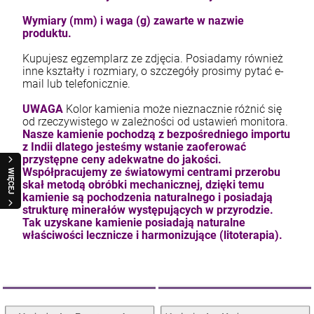
Wymiary (mm) i waga (g) zawarte w nazwie
produktu.
Kupujesz egzemplarz ze zdjęcia. Posiadamy również
inne kształty i rozmiary, o szczegóły prosimy pytać e-
mail lub telefonicznie.
UWAGA
Kolor kamienia może nieznacznie różnić się
od rzeczywistego w zależności od ustawień monitora.
Nasze kamienie pochodzą z bezpośredniego importu
z Indii dlatego jesteśmy wstanie zaoferować
przystępne ceny adekwatne do jakości.
Współpracujemy ze światowymi centrami przerobu
WIĘCEJ
skał metodą obróbki mechanicznej, dzięki temu
kamienie są pochodzenia naturalnego i posiadają
strukturę minerałów występujących w przyrodzie.
Tak uzyskane kamienie posiadają naturalne
właściwości lecznicze i harmonizujące (litoterapia).
Kolekcja Kaboszonowa
Kolekcja Fantazyjna