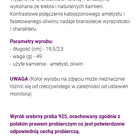
wykonana ze srebra i naturalnych kamieni.
Kontrastowe połączenie kaboszonowego ametystu i
fasetowanego oliwinu nadaje bransolecie wyrazistości
i charakteru.
kam F granat okr 3
Parametry wyrobu:
- długość (cm) - 19,5/2,3
4,71 zł
- waga (g) - 49
- użyte kamienie - ametyst, oliwin
szt.
UWAGA
(Kolor wyrobu na zdjęciu może nieznacznie
DO KOSZYKA
różnić się od rzeczywistego w zależności od ustawień
monitora)
Wyrób srebrny próba 925, ocechowany zgodnie z
polskim prawem probierczym co jest potwierdzone
odpowiednią cechą probierczą.