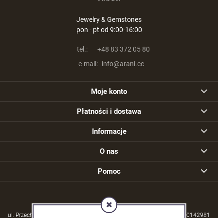
Jewelry & Gemstones
pon - pt od 9:00-16:00
tel.:
+48 83 372 05 80
e-mail:
info@arani.cc
Moje konto
Płatności i dostawa
Informacje
O nas
Pomoc
ul. Przechodzisko 39, 21-570 Drelów | NIP: 5380004253 | REGON: 030142981