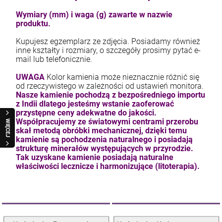
Wymiary (mm) i waga (g) zawarte w nazwie
produktu.
Kupujesz egzemplarz ze zdjęcia. Posiadamy również
inne kształty i rozmiary, o szczegóły prosimy pytać e-
mail lub telefonicznie.
UWAGA
Kolor kamienia może nieznacznie różnić się
od rzeczywistego w zależności od ustawień monitora.
Nasze kamienie pochodzą z bezpośredniego importu
z Indii dlatego jesteśmy wstanie zaoferować
przystępne ceny adekwatne do jakości.
Współpracujemy ze światowymi centrami przerobu
WIĘCEJ
skał metodą obróbki mechanicznej, dzięki temu
kamienie są pochodzenia naturalnego i posiadają
strukturę minerałów występujących w przyrodzie.
Tak uzyskane kamienie posiadają naturalne
właściwości lecznicze i harmonizujące (litoterapia).
Kolekcja Kaboszonowa
Kolekcja Fantazyjna