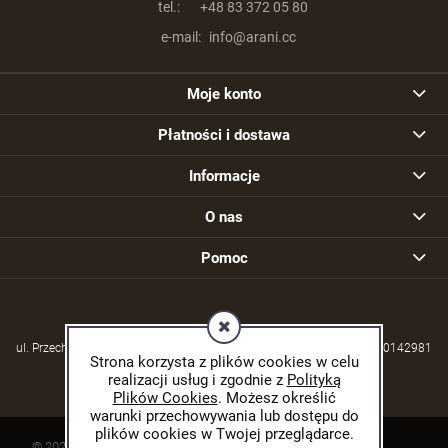
tel.:
+48 83 372 05 80
e-mail:
info@arani.cc
Moje konto
Płatności i dostawa
Informacje
O nas
Pomoc
ul. Przechodzisko 39, 21-570 Drelów | NIP: 5380004253 | REGON: 030142981
Strona korzysta z plików cookies w celu
realizacji usług i zgodnie z
Polityką
Plików Cookies
. Możesz określić
warunki przechowywania lub dostępu do
plików cookies w Twojej przeglądarce.
© 2026 arani.cc. Wszelkie prawa zastrzeżone.