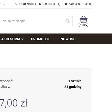
TRYB NOCNY
ZALOGUJ SIĘ
ZAREJESTRUJ SIĘ
(pusty)
I AKCESORIA
PROMOCJE
NOWOŚCI
tępność:
1 sztuka
yłka w:
24 godziny
7,00 zł