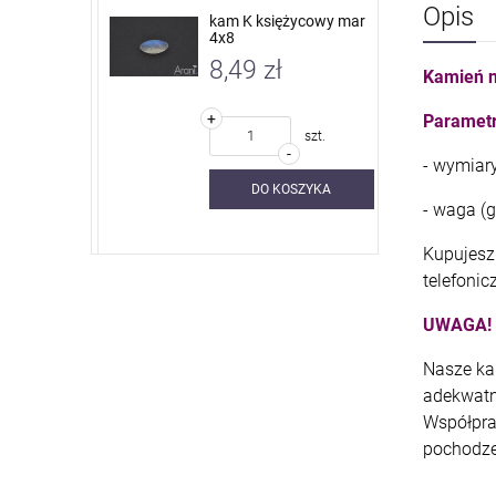
Opis
 nieb. sky
kam K księżycowy mar
4x8
8,49 zł
Kamień n
+
Parametr
szt.
szt.
-
- wymiar
SZYKA
DO KOSZYKA
- waga (g)
Kupujesz 
telefonic
UWAGA!
Nasze ka
adekwatn
Współpra
pochodze