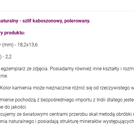
kam F granat okr 3
kam F ametyst afr. okr 3
4,71 zł
7,11 zł
aturalny - szlif kaboszonowy, polerowany.
+
+
y produktu:
szt.
szt.
-
-
y (mm) - 18,2x13,6
DO KOSZYKA
DO KOSZYKA
 - 2,2
egzemplarz ze zdjęcia. Posiadamy również inne kształty i rozmi
znie.
Kolor kamienia może nieznacznie różnić się od rzeczywistego w
mienie pochodzą z bezpośredniego importu z Indii dlatego jes
e do jakości.
cujemy ze światowymi centrami przerobu skał metodą obróbki m
nia naturalnego i posiadają strukturę minerałów występujących