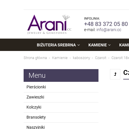
INFOLINIA:
+48 83 372 05 80
e-mail:
info@arani.cc
BIŻUTERIA SREBRNA
KAMIENIE
KAMI
Strona główna
Kamienie
kaboszony
Czaroit
Czaroit 18
C
Menu
Pierścionki
Zawieszki
Kolczyki
Bransolety
Naszyjniki