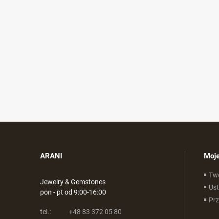
ARANI
Moje
Tw
Jewelry & Gemstones
Ust
pon - pt od 9:00-16:00
Pr
tel.:
+48 83 372 05 80