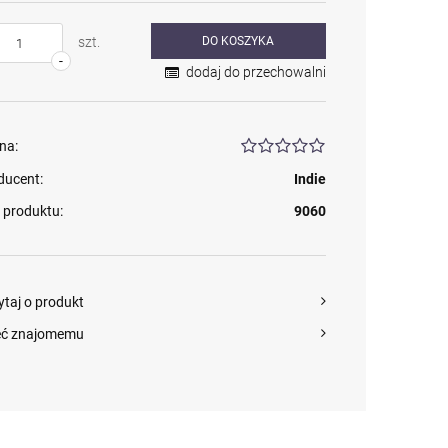
szt.
DO KOSZYKA
-
dodaj do przechowalni
na:
ducent:
Indie
 produktu:
9060
ytaj o produkt
eć znajomemu