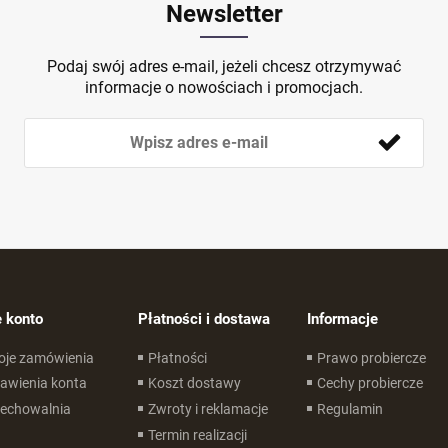
Newsletter
Podaj swój adres e-mail, jeżeli chcesz otrzymywać
informacje o nowościach i promocjach.
 konto
Płatności i dostawa
Informacje
oje zamówienia
Płatności
Prawo probiercze
awienia konta
Koszt dostawy
Cechy probiercze
zechowalnia
Zwroty i reklamacje
Regulamin
Termin realizacji