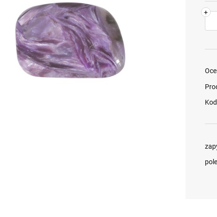
+
Oce
Pro
Kod
zap
pol