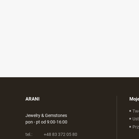
ARANI
Moje
Tw
Jewelry & Gemstones
Ust
pon - pt od 9:00-16:00
Pr
tel.:
+48 83 372 05 80