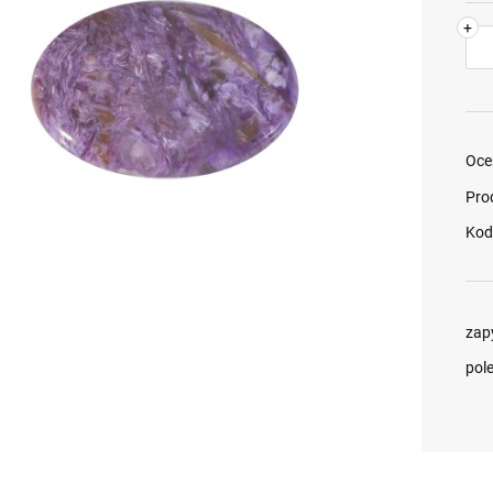
+
Oce
Pro
Kod
zap
pol