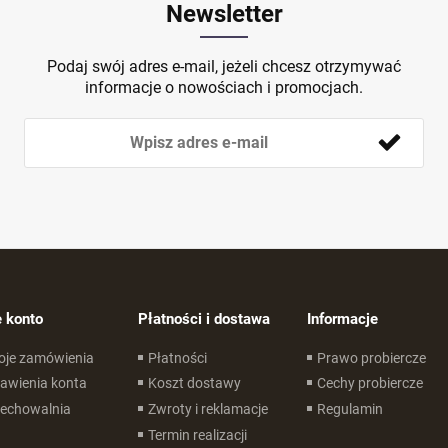
Newsletter
Podaj swój adres e-mail, jeżeli chcesz otrzymywać
informacje o nowościach i promocjach.
 konto
Płatności i dostawa
Informacje
oje zamówienia
Płatności
Prawo probiercze
awienia konta
Koszt dostawy
Cechy probiercze
zechowalnia
Zwroty i reklamacje
Regulamin
Termin realizacji