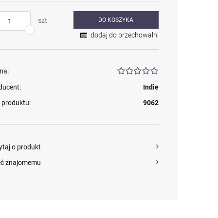
szt.
DO KOSZYKA
-
dodaj do przechowalni
na:
ducent:
Indie
 produktu:
9062
ytaj o produkt
eć znajomemu