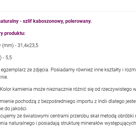
kam F granat okr 3
kam F ametyst afr. okr 3
4,71 zł
7,11 zł
aturalny - szlif kaboszonowy, polerowany.
+
+
y produktu:
szt.
szt.
-
-
y (mm) - 31,4x23,5
DO KOSZYKA
DO KOSZYKA
 - 5,5
egzemplarz ze zdjęcia. Posiadamy również inne kształty i rozmi
znie.
Kolor kamienia może nieznacznie różnić się od rzeczywistego w
mienie pochodzą z bezpośredniego importu z Indii dlatego jes
e do jakości.
cujemy ze światowymi centrami przerobu skał metodą obróbki m
nia naturalnego i posiadają strukturę minerałów występujących