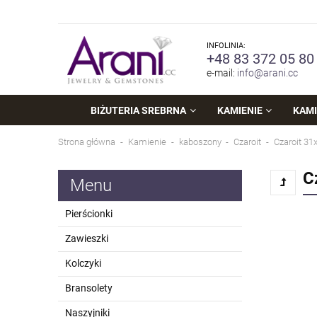
INFOLINIA:
+48 83 372 05 80
e-mail:
info@arani.cc
BIŻUTERIA SREBRNA
KAMIENIE
KAMI
Strona główna
Kamienie
kaboszony
Czaroit
Czaroit 31
C
Menu
Pierścionki
Zawieszki
Kolczyki
Bransolety
Naszyjniki