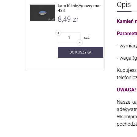
Opis
 nieb. sky
kam K księżycowy mar
4x8
8,49 zł
Kamień n
+
Parametr
szt.
szt.
-
- wymiar
SZYKA
DO KOSZYKA
- waga (g)
Kupujesz 
telefonic
UWAGA!
Nasze ka
adekwatn
Współpra
pochodze