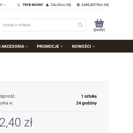
TRYB NOCNY
ZALOGUJ SIĘ
ZAREJESTRUJ SIĘ
(pusty)
I AKCESORIA
PROMOCJE
NOWOŚCI
tępność:
1 sztuka
yłka w:
24 godziny
2,40 zł