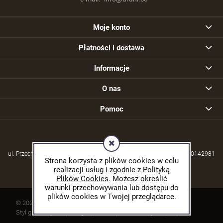
Moje konto
Płatności i dostawa
Informacje
O nas
Pomoc
ul. Przechodzisko 39, 21-570 Drelów | NIP: 5380004253 | REGON: 030142981
Strona korzysta z plików cookies w celu
realizacji usług i zgodnie z
Polityką
Plików Cookies
. Możesz określić
warunki przechowywania lub dostępu do
plików cookies w Twojej przeglądarce.
© 2026 arani.cc. Wszelkie prawa zastrzeżone.
Styl graficzny ShopGadget.pl
Sklep internetowy Shoper.pl