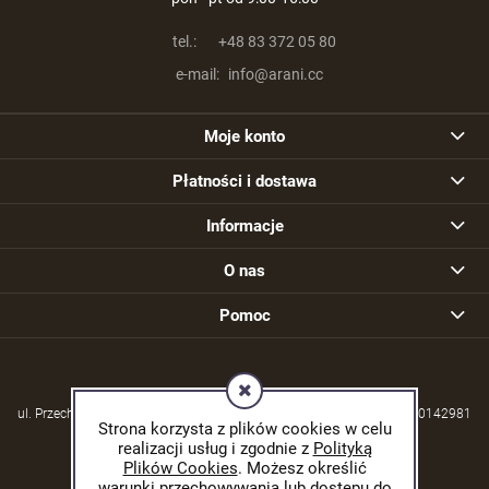
tel.:
+48 83 372 05 80
e-mail:
info@arani.cc
Moje konto
Płatności i dostawa
Informacje
O nas
Pomoc
ul. Przechodzisko 39, 21-570 Drelów | NIP: 5380004253 | REGON: 030142981
Strona korzysta z plików cookies w celu
realizacji usług i zgodnie z
Polityką
Plików Cookies
. Możesz określić
warunki przechowywania lub dostępu do