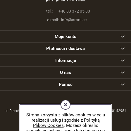
tel.:
+48 83 372 05 80
e-mail:
info@arani.cc
Moje konto
Płatności i dostawa
Informacje
O nas
Pomoc
ul. Przechodzisko 39, 21-570 Drelów | NIP: 5380004253 | REGON: 030142981
Strona korzysta z plików cookies w celu
realizacji usług i zgodnie z
Polityką
Plików Cookies
. Możesz określić
warunki przechowywania lub dostępu do