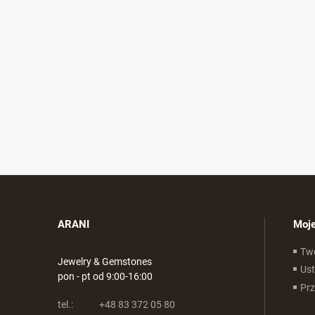
ARANI
Moje
Tw
Jewelry & Gemstones
Ust
pon - pt od 9:00-16:00
Pr
tel.:
+48 83 372 05 80