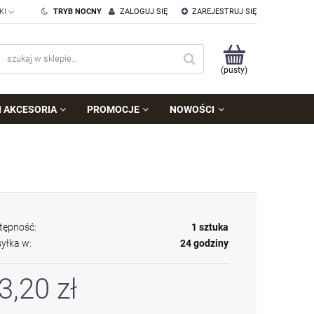
TRYB NOCNY
ZALOGUJ SIĘ
ZAREJESTRUJ SIĘ
(pusty)
I AKCESORIA
PROMOCJE
NOWOŚCI
tępność:
1 sztuka
yłka w:
24 godziny
3,20 zł