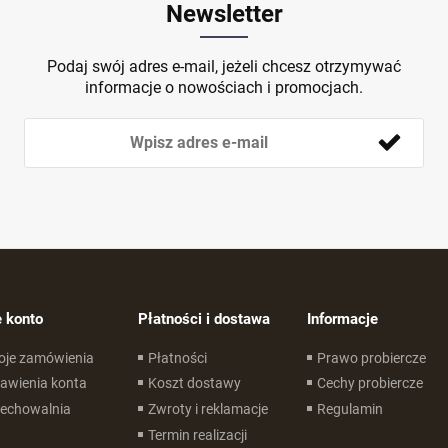
Newsletter
Podaj swój adres e-mail, jeżeli chcesz otrzymywać
informacje o nowościach i promocjach.
 konto
Płatności i dostawa
Informacje
oje zamówienia
Płatności
Prawo probiercze
awienia konta
Koszt dostawy
Cechy probiercze
zechowalnia
Zwroty i reklamacje
Regulamin
Termin realizacji