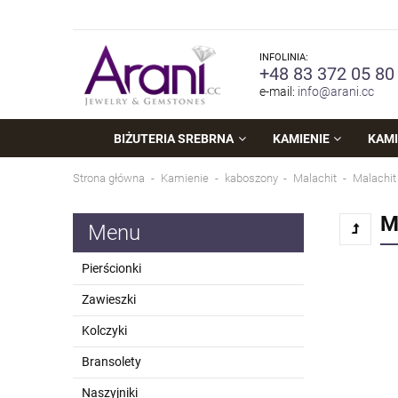
INFOLINIA:
+48 83 372 05 80
e-mail:
info@arani.cc
BIŻUTERIA SREBRNA
KAMIENIE
KAMI
Strona główna
Kamienie
kaboszony
Malachit
Malachit
M
Menu
Pierścionki
Zawieszki
Kolczyki
Bransolety
Naszyjniki