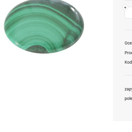
+
Oce
Pro
Kod
zap
pol