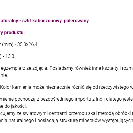
kam F granat okr 3
kam F ametyst afr. okr 3
4,71 zł
7,11 zł
aturalny - szlif kaboszonowy, polerowany.
+
+
y produktu:
szt.
szt.
-
-
y (mm) - 35,3x26,4
DO KOSZYKA
DO KOSZYKA
) - 13,3
egzemplarz ze zdjęcia. Posiadamy również inne kształty i rozmi
znie.
Kolor kamienia może nieznacznie różnić się od rzeczywistego w
mienie pochodzą z bezpośredniego importu z Indii dlatego jes
e do jakości.
cujemy ze światowymi centrami przerobu skał metodą obróbki m
nia naturalnego i posiadają strukturę minerałów występujących