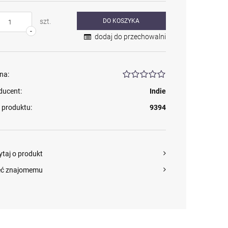
szt.
DO KOSZYKA
-
dodaj do przechowalni
na:
ducent:
Indie
 produktu:
9394
ytaj o produkt
eć znajomemu