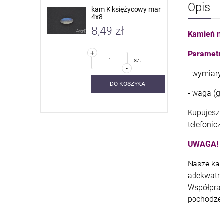
Opis
 nieb. sky
kam K księżycowy mar
4x8
8,49 zł
Kamień n
+
Parametr
szt.
szt.
-
- wymiar
SZYKA
DO KOSZYKA
- waga (g
Kupujesz 
telefonic
UWAGA!
Nasze ka
adekwatn
Współpra
pochodze