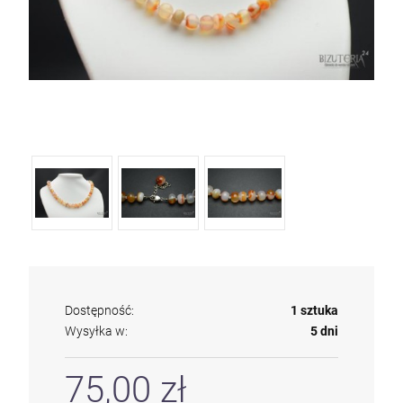
Dostępność:
1 sztuka
Wysyłka w:
5 dni
kam F granat okr 3
75,00 zł
4,71 zł