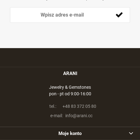
ARANI
Jewelry & Gemstones
pon - pt od 9:00-16:00
tel.:
+48 83 372 05 80
e-mail:
info@arani.cc
Moje konto