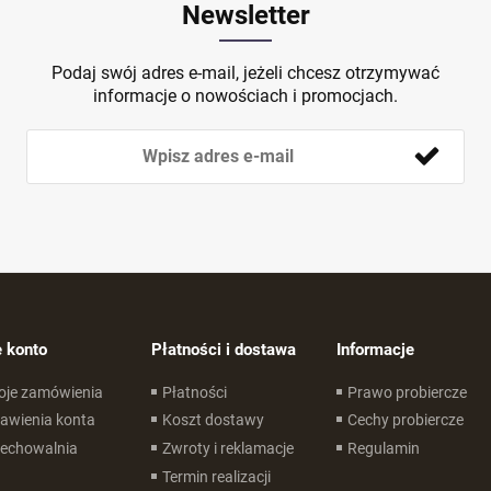
Newsletter
Podaj swój adres e-mail, jeżeli chcesz otrzymywać
informacje o nowościach i promocjach.
 konto
Płatności i dostawa
Informacje
oje zamówienia
Płatności
Prawo probiercze
awienia konta
Koszt dostawy
Cechy probiercze
zechowalnia
Zwroty i reklamacje
Regulamin
Termin realizacji