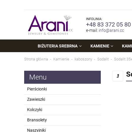
INFOLINIA:
+48 83 372 05 80
e-mail:
info@arani.cc
BIŻUTERIA SREBRNA
KAMIENIE
KAMI
Strona główna
Kamienie
kaboszony
Sodalit
Sodalit 35
S
Menu
Pierścionki
Zawieszki
Kolczyki
Bransolety
Naszyjniki