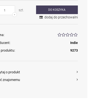
szt.
DO KOSZYKA
-
dodaj do przechowalni
na:
ducent:
Indie
 produktu:
9273
ytaj o produkt
eć znajomemu