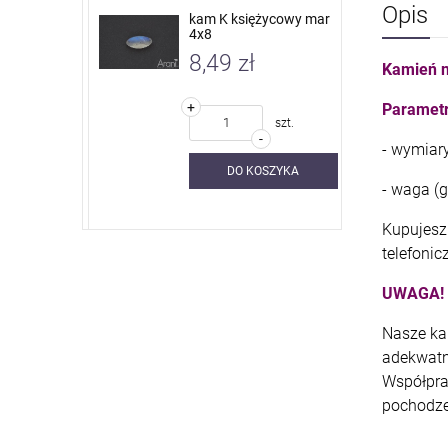
Opis
 nieb. sky
kam K księżycowy mar
4x8
8,49 zł
Kamień n
+
Parametr
szt.
szt.
-
- wymiar
SZYKA
DO KOSZYKA
- waga (g)
Kupujesz 
telefonic
UWAGA!
Nasze ka
adekwatn
Współpra
pochodze