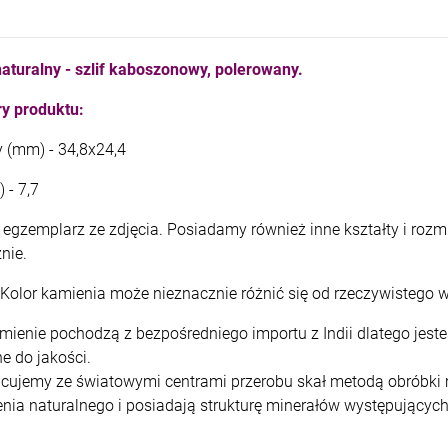
kam F granat okr 3
kam F ametyst afr. okr 3
4,71 zł
7,11 zł
aturalny - szlif kaboszonowy, polerowany.
+
+
y produktu:
szt.
szt.
-
-
y (mm) - 34,8x24,4
DO KOSZYKA
DO KOSZYKA
 - 7,7
egzemplarz ze zdjęcia. Posiadamy również inne kształty i rozmi
znie.
Kolor kamienia może nieznacznie różnić się od rzeczywistego w
mienie pochodzą z bezpośredniego importu z Indii dlatego jes
e do jakości.
cujemy ze światowymi centrami przerobu skał metodą obróbki m
nia naturalnego i posiadają strukturę minerałów występujących