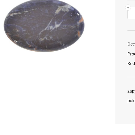
+
Oce
Pro
Kod
zap
pol