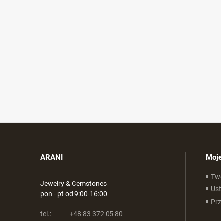
ARANI
Moje
Tw
Jewelry & Gemstones
Ust
pon - pt od 9:00-16:00
Pr
tel.:
+48 83 372 05 80