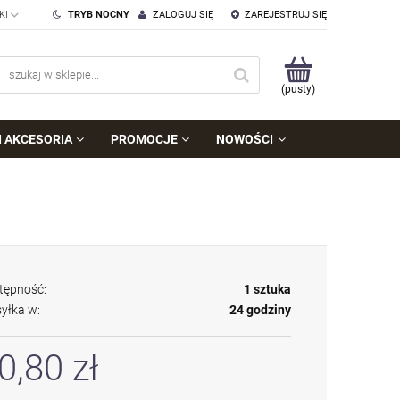
TRYB NOCNY
ZALOGUJ SIĘ
ZAREJESTRUJ SIĘ
(pusty)
I AKCESORIA
PROMOCJE
NOWOŚCI
tępność:
1 sztuka
yłka w:
24 godziny
0,80 zł