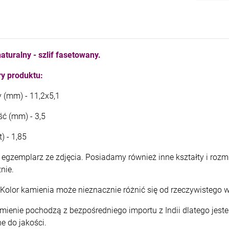
kam F granat okr 3
kam F ametyst afr. okr 3
4,71 zł
7,11 zł
turalny - szlif fasetowany.
+
+
szt.
szt.
-
-
y produktu:
DO KOSZYKA
DO KOSZYKA
 (mm) - 11,2x5,1
ść (mm) - 3,5
) - 1,85
egzemplarz ze zdjęcia. Posiadamy również inne kształty i rozmi
znie.
Kolor kamienia może nieznacznie różnić się od rzeczywistego w
mienie pochodzą z bezpośredniego importu z Indii dlatego jes
e do jakości.