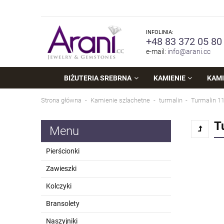
INFOLINIA:
+48 83 372 05 80
e-mail:
info@arani.cc
BIŻUTERIA SREBRNA
KAMIENIE
KAMI
Strona główna
Kamienie szlachetne
turmalin
Turmalin 1
T
Menu
Pierścionki
Zawieszki
Kolczyki
Bransolety
Naszyjniki