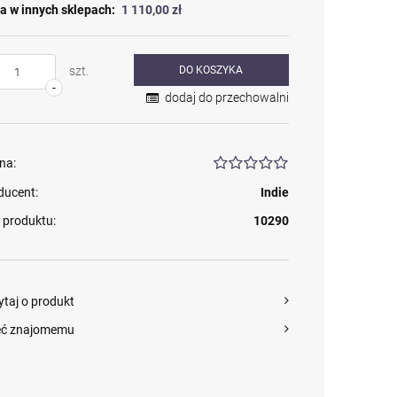
a w innych sklepach:
1 110,00 zł
szt.
DO KOSZYKA
-
dodaj do przechowalni
na:
ducent:
Indie
 produktu:
10290
ytaj o produkt
eć znajomemu