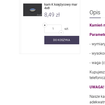
 nieb. sky
kam K księżycowy mar
4x8
Opis
8,49 zł
Kamień na
+
szt.
szt.
-
Parametr
SZYKA
DO KOSZYKA
- wymiary
- wysoko
- waga (ct
Kupujesz 
telefonic
UWAGA!
Nasze ka
adekwatn