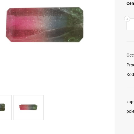
Cen
+
Oce
Pro
Kod
zap
pol