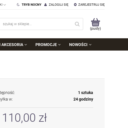
TRYB NOCNY
ZALOGUJ SIĘ
ZAREJESTRUJ SIĘ
(pusty)
I AKCESORIA
PROMOCJE
NOWOŚCI
tępność:
1 sztuka
yłka w:
24 godziny
 110,00 zł