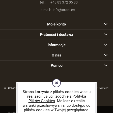
tel.:
+48 83 372 05 80
e-mail:
info@arani.cc
Moje konto
Płatności i dostawa
Informacje
O nas
Pomoc
ul. Przechodzisko 39, 21-570 Drelów | NIP: 5380004253 | REGON: 030142981
Strona korzysta z plików cookies w celu
realizacji usług i zgodnie z
Polityką
Plików Cookies
. Możesz określić
warunki przechowywania lub dostępu do
plików cookies w Twojej przeglądarce.