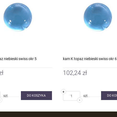
z niebieski swiss okr 5
kam K topaz niebieski swiss okr 6
zł
102,24 zł
+
DO KOSZYKA
DO KO
szt.
szt.
-
-