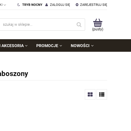
TRYB NOCNY
ZALOGUJ SIĘ
ZAREJESTRUJ SIĘ
(pusty)
I AKCESORIA
PROMOCJE
NOWOŚCI
kaboszony