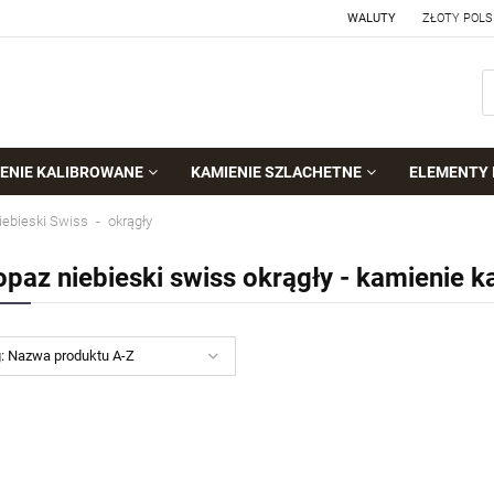
WALUTY
ENIE KALIBROWANE
KAMIENIE SZLACHETNE
ELEMENTY 
iebieski Swiss
okrągły
opaz niebieski swiss okrągły - kamienie 
g:
Nazwa produktu A-Z