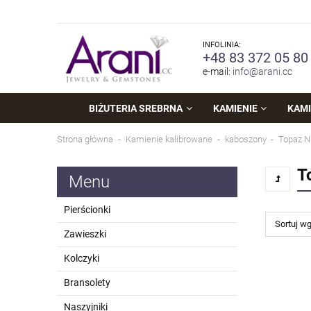
INFOLINIA:
+48 83 372 05 80
e-mail:
info@arani.cc
BIŻUTERIA SREBRNA
KAMIENIE
KAMI
Strona główna
Kamienie kalibrowane
kaboszony
Topaz N
T
Menu
Pierścionki
Sortuj w
Zawieszki
Kolczyki
Bransolety
Naszyjniki