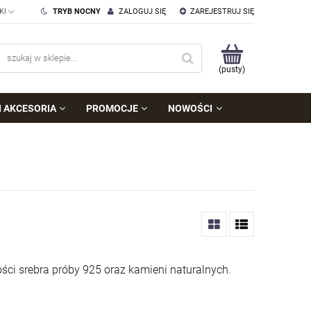
TRYB NOCNY
ZALOGUJ SIĘ
ZAREJESTRUJ SIĘ
(pusty)
I AKCESORIA
PROMOCJE
NOWOŚCI
lości srebra próby 925 oraz kamieni naturalnych.