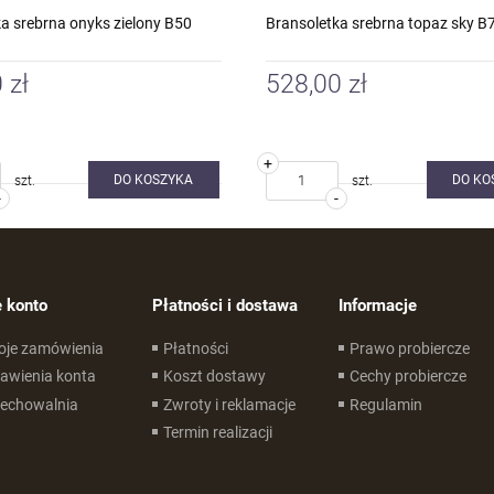
a srebrna onyks zielony B50
Bransoletka srebrna topaz sky B
 zł
528,00 zł
+
DO KOSZYKA
DO KO
szt.
szt.
-
-
 konto
Płatności i dostawa
Informacje
oje zamówienia
Płatności
Prawo probiercze
awienia konta
Koszt dostawy
Cechy probiercze
zechowalnia
Zwroty i reklamacje
Regulamin
Termin realizacji