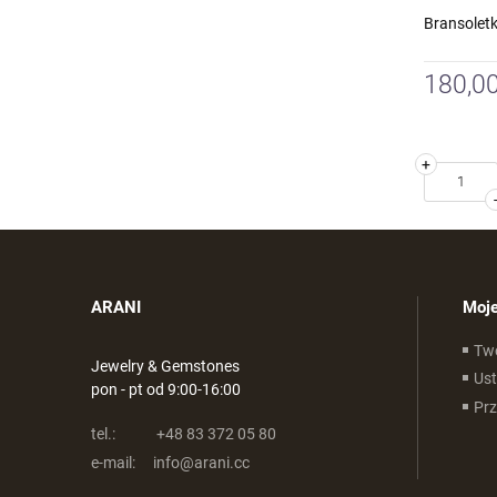
Bransoletk
180,00
+
ARANI
Moje
Tw
Jewelry & Gemstones
Ust
pon - pt od 9:00-16:00
Pr
tel.:
+48 83 372 05 80
e-mail:
info@arani.cc