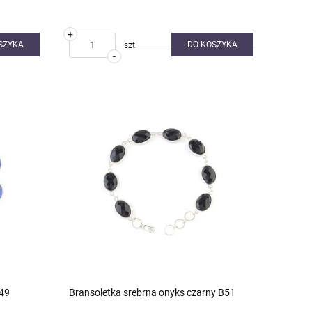
+
SZYKA
DO KOSZYKA
szt.
-
B49
Bransoletka srebrna onyks czarny B51