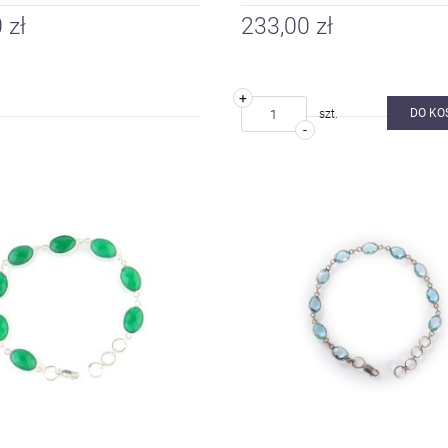
 zł
233,00 zł
+
DO KO
szt.
-