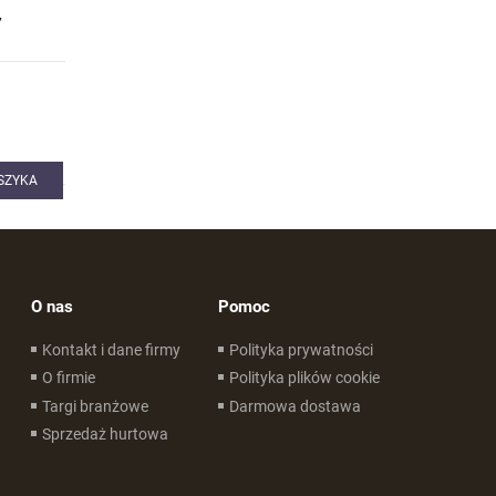
7
SZYKA
O nas
Pomoc
Kontakt i dane firmy
Polityka prywatności
O firmie
Polityka plików cookie
Targi branżowe
Darmowa dostawa
Sprzedaż hurtowa