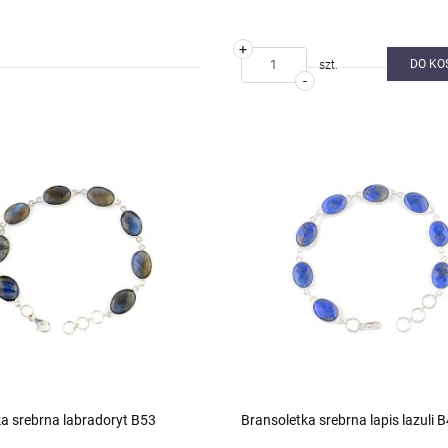
+
DO KO
szt.
-
a srebrna labradoryt B53
Bransoletka srebrna lapis lazuli 