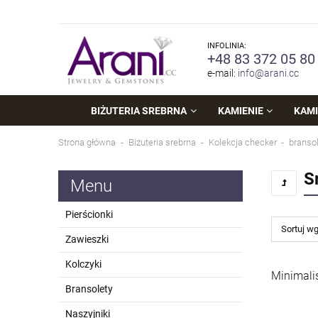
INFOLINIA:
+48 83 372 05 80
e-mail:
info@arani.cc
BIŻUTERIA SREBRNA
KAMIENIE
KAMI
Strona główna
Biżuteria srebrna
Kolekcja checker
branso
S
Menu
Pierścionki
Sortuj w
Zawieszki
Kolczyki
Minimalis
Bransolety
Naszyjniki