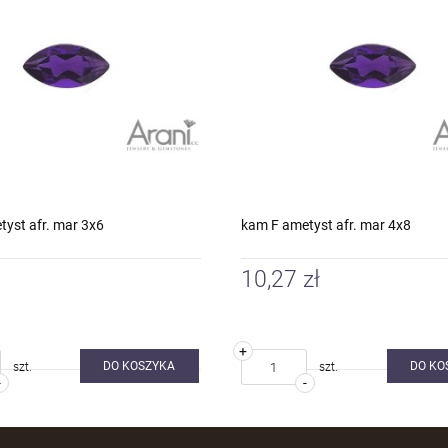
yst afr. mar 3x6
kam F ametyst afr. mar 4x8
10,27 zł
+
DO KOSZYKA
DO KO
szt.
szt.
-
-