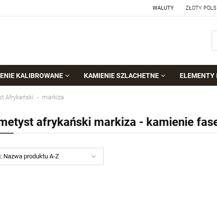
WALUTY
ENIE KALIBROWANE
KAMIENIE SZLACHETNE
ELEMENTY 
t Afrykański
markiza
metyst afrykański markiza - kamienie fa
g:
Nazwa produktu A-Z