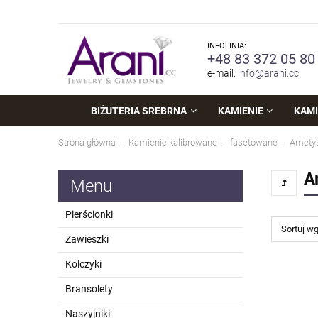
INFOLINIA:
+48 83 372 05 80
e-mail:
info@arani.cc
BIŻUTERIA SREBRNA
KAMIENIE
KAMI
Strona główna
Kamienie kalibrowane
fasetowane
Ametys
A
Menu
Pierścionki
Sortuj w
Zawieszki
Kolczyki
Bransolety
Naszyjniki