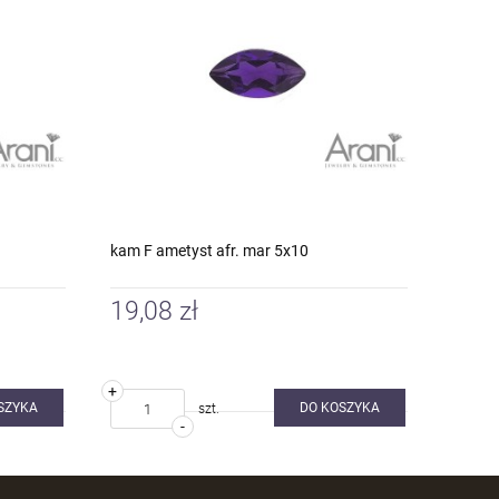
kam F ametyst afr. mar 5x10
19,08 zł
+
SZYKA
DO KOSZYKA
szt.
-