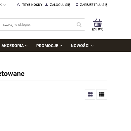
TRYB NOCNY
ZALOGUJ SIĘ
ZAREJESTRUJ SIĘ
(pusty)
I AKCESORIA
PROMOCJE
NOWOŚCI
setowane