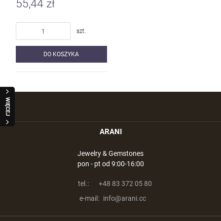
55,44 zł
szt.
DO KOSZYKA
WIĘCEJ
ARANI
Jewelry & Gemstones
pon - pt od 9:00-16:00
tel.:
+48 83 372 05 80
e-mail:
info@arani.cc