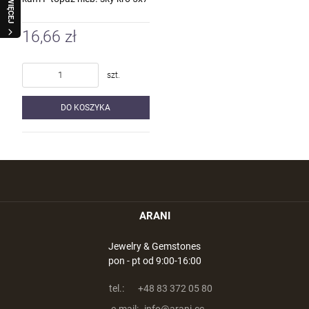
WIĘCEJ
16,66 zł
szt.
DO KOSZYKA
ARANI
Jewelry & Gemstones
pon - pt od 9:00-16:00
tel.:
+48 83 372 05 80
e-mail:
info@arani.cc