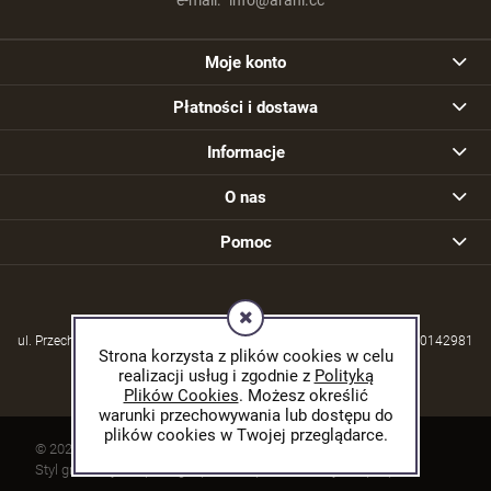
Moje konto
Płatności i dostawa
Informacje
O nas
Pomoc
ul. Przechodzisko 39, 21-570 Drelów | NIP: 5380004253 | REGON: 030142981
Strona korzysta z plików cookies w celu
realizacji usług i zgodnie z
Polityką
Plików Cookies
. Możesz określić
warunki przechowywania lub dostępu do
plików cookies w Twojej przeglądarce.
© 2026 arani.cc. Wszelkie prawa zastrzeżone.
Styl graficzny ShopGadget.pl
Sklep internetowy Shoper.pl