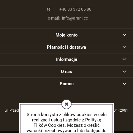
tel.:
+48 83 372 05 80
e-mail:
info@arani.cc
Moje konto
Płatności i dostawa
Informacje
O nas
Pomoc
ul. Przechodzisko 39, 21-570 Drelów | NIP: 5380004253 | REGON: 030142981
Strona korzysta z plików cookies w celu
realizacji usług i zgodnie z
Polityką
Plików Cookies
. Możesz określić
warunki przechowywania lub dostępu do