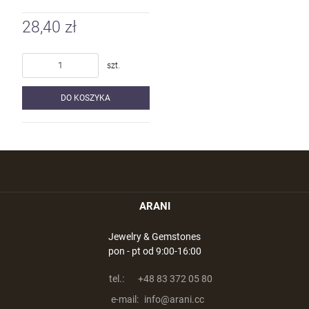
28,40 zł
szt.
DO KOSZYKA
ARANI
Jewelry & Gemstones
pon - pt od 9:00-16:00
tel.:
+48 83 372 05 80
e-mail:
info@arani.cc