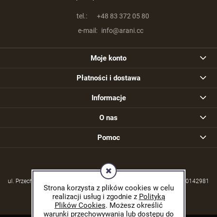
tel.:
+48 83 372 05 80
e-mail:
info@arani.cc
Moje konto
Płatności i dostawa
Informacje
O nas
Pomoc
ul. Przechodzisko 39, 21-570 Drelów | NIP: 5380004253 | REGON: 030142981
Strona korzysta z plików cookies w celu
realizacji usług i zgodnie z
Polityką
Plików Cookies
. Możesz określić
warunki przechowywania lub dostępu do