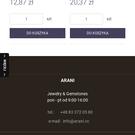
12,87 zł
20,37 zł
szt.
szt.
DO KOSZYKA
DO KOSZYKA
WIĘCEJ
ARANI
Jewelry & Gemstones
pon - pt od 9:00-16:00
tel.:
+48 83 372 05 80
e-mail:
info@arani.cc