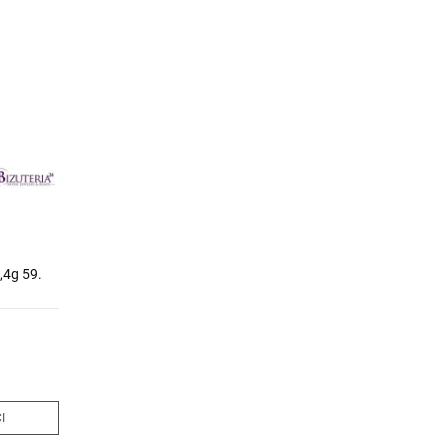
4g 59.
I