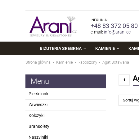
INFOLINIA:
+48 83 372 05 80
e-mail:
info@arani.cc
BIŻUTERIA SREBRNA
KAMIENIE
KAMI
Strona główna
Kamienie
kaboszony
Agat Botswana
A
Menu
Pierścionki
Sortuj w
Zawieszki
Kolczyki
Bransolety
Naszyjniki