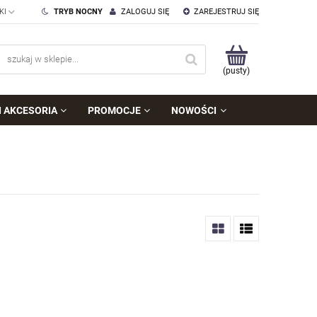
TRYB NOCNY
ZALOGUJ SIĘ
ZAREJESTRUJ SIĘ
(pusty)
I AKCESORIA
PROMOCJE
NOWOŚCI