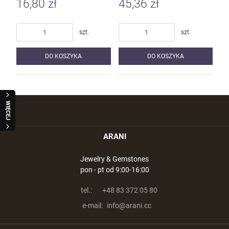
16,80 zł
45,36 zł
szt.
szt.
DO KOSZYKA
DO KOSZYKA
WIĘCEJ
ARANI
Jewelry & Gemstones
pon - pt od 9:00-16:00
tel.:
+48 83 372 05 80
e-mail:
info@arani.cc