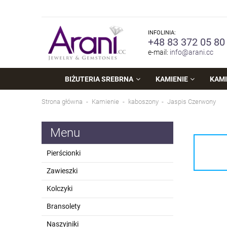
INFOLINIA:
+48 83 372 05 80
e-mail:
info@arani.cc
BIŻUTERIA SREBRNA
KAMIENIE
KAMI
Strona główna
Kamienie
kaboszony
Jaspis Czerwony
Menu
Pierścionki
Zawieszki
Kolczyki
Bransolety
Naszyjniki