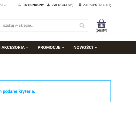
TRYB NOCNY
ZALOGUJ SIĘ
ZAREJESTRUJ SIĘ
(pusty)
I AKCESORIA
PROMOCJE
NOWOŚCI
 podane kryteria.