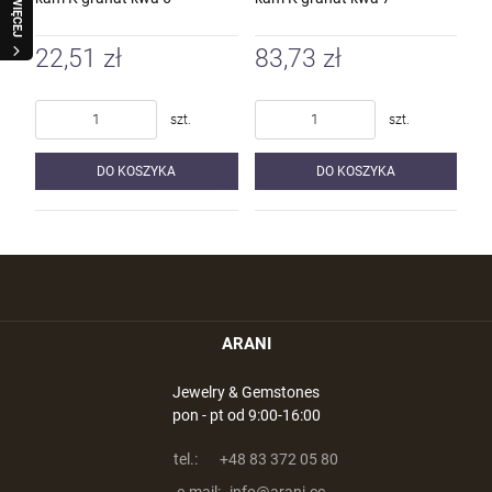
WIĘCEJ
22,51 zł
83,73 zł
szt.
szt.
DO KOSZYKA
DO KOSZYKA
ARANI
Jewelry & Gemstones
pon - pt od 9:00-16:00
tel.:
+48 83 372 05 80
e-mail:
info@arani.cc