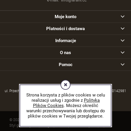
Moje konto
Płatności i dostawa
Informacje
O nas
Pomoc
ul. Przechodzisko 39, 21-570 Drelów | NIP: 5380004253 | REGON: 030142981
Strona korzysta z plików cookies w celu
realizacji usług i zgodnie z
Polityką
Plików Cookies
. Możesz określić
warunki przechowywania lub dostępu do
plików cookies w Twojej przeglądarce.
© 2026 arani.cc. Wszelkie prawa zastrzeżone.
Styl graficzny ShopGadget.pl
Sklep internetowy Shoper.pl