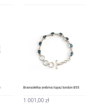
5
Bransoletka srebrna topaz london B55
1 001,00 zł