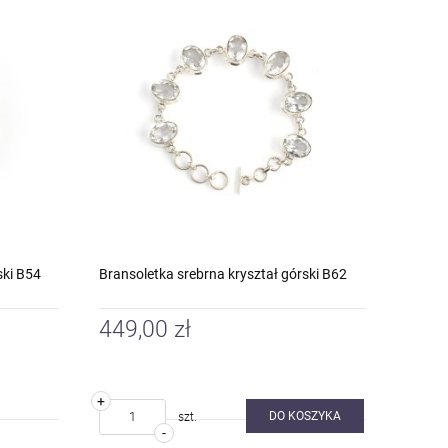
ski B54
Bransoletka srebrna kryształ górski B62
449,00 zł
+
DO KOSZYKA
szt.
-