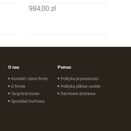
984,00 zł
O nas
Pomoc
Kontakt i dane firmy
Polityka prywatności
O firmie
Polityka plików cookie
Targi branżowe
Darmowa dostawa
Sprzedaż hurtowa