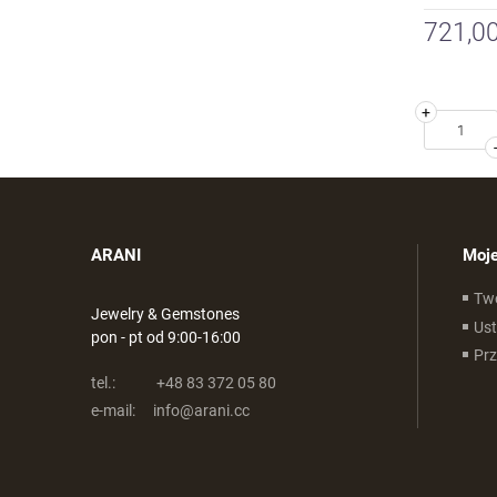
721,00
+
ARANI
Moje
Tw
Jewelry & Gemstones
Ust
pon - pt od 9:00-16:00
Pr
tel.:
+48 83 372 05 80
e-mail:
info@arani.cc