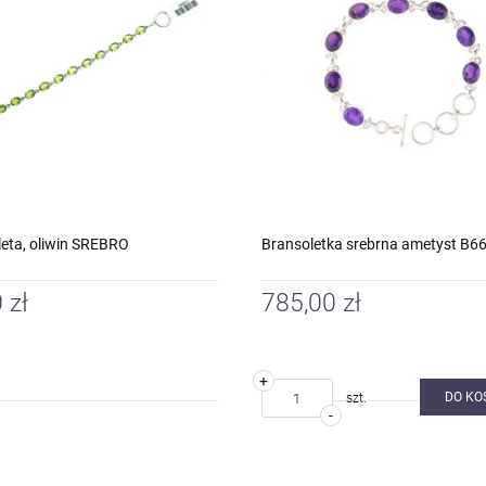
leta, oliwin SREBRO
Bransoletka srebrna ametyst B6
 zł
785,00 zł
+
DO KO
szt.
-