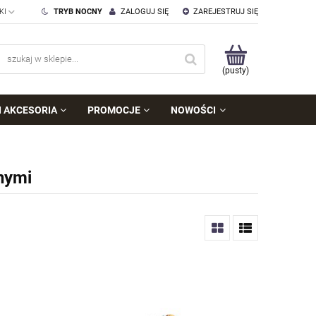
TRYB NOCNY
ZALOGUJ SIĘ
ZAREJESTRUJ SIĘ
(pusty)
I AKCESORIA
PROMOCJE
NOWOŚCI
nymi