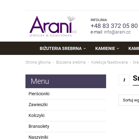
INFOLINIA:
+48 83 372 05 80
e-mail:
info@arani.cc
BIŻUTERIA SREBRNA
KAMIENIE
KAMI
Strona główna
Biżuteria srebrna
Kolekcja fasetowana
bra
S
Menu
Pierścionki
Sortuj w
Zawieszki
Kolczyki
Bransolety
Naszyjniki