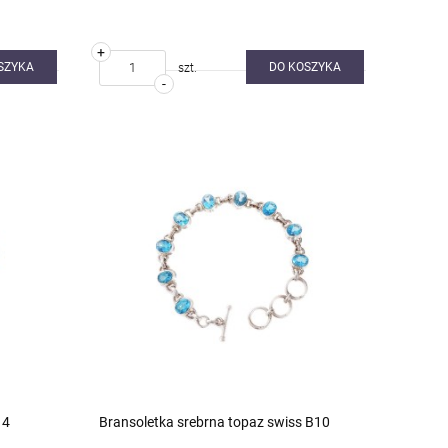
+
SZYKA
DO KOSZYKA
szt.
-
14
Bransoletka srebrna topaz swiss B10