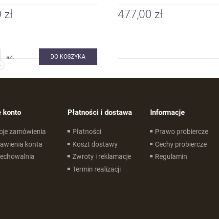
 zł
477,00 zł
DO KOSZYKA
szt.
-
 konto
Płatności i dostawa
Informacje
oje zamówienia
Płatności
Prawo probiercze
awienia konta
Koszt dostawy
Cechy probiercze
zechowalnia
Zwroty i reklamacje
Regulamin
Termin realizacji