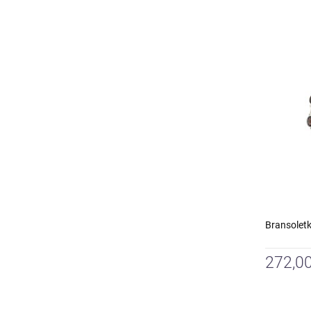
Bransolet
272,00