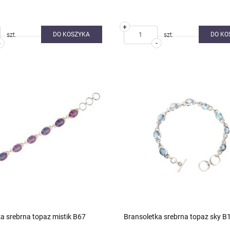
+
DO KOSZYKA
DO KO
szt.
szt.
-
-
a srebrna topaz mistik B67
Bransoletka srebrna topaz sky B