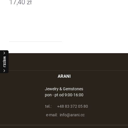
17,40 zł
WIĘCEJ
ARANI
Jewelry & Gemstones
pon - pt od 9:00-16:00
tel.:
+48 83 372 05 80
e-mail:
info@arani.cc