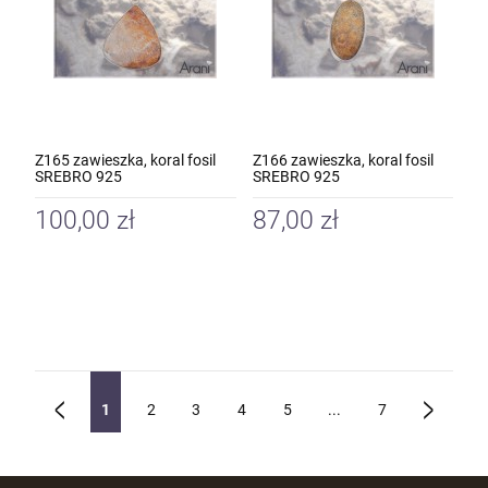
Z165 zawieszka, koral fosil
Z166 zawieszka, koral fosil
SREBRO 925
SREBRO 925
100,00 zł
87,00 zł
1
2
3
4
5
...
7
«
»