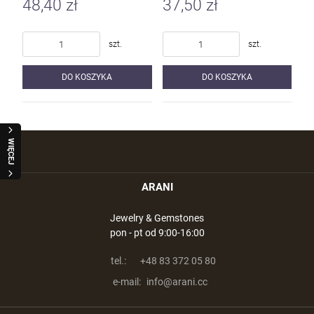
48,40 zł
37,50 zł
szt.
szt.
DO KOSZYKA
DO KOSZYKA
WIĘCEJ
ARANI
Jewelry & Gemstones
pon - pt od 9:00-16:00
tel.:
+48 83 372 05 80
e-mail:
info@arani.cc