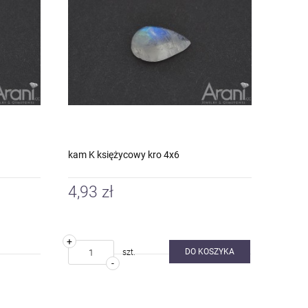
kam K księżycowy kro 4x6
4,93 zł
+
DO KOSZYKA
szt.
-