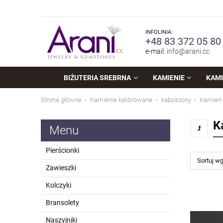
INFOLINIA:
+48 83 372 05 80
e-mail:
info@arani.cc
BIŻUTERIA SREBRNA
KAMIENIE
KAMI
Strona główna
Kamienie kalibrowane
kaboszony
Kamień
K
Menu
Pierścionki
Sortuj w
Zawieszki
Kolczyki
Bransolety
Naszyjniki