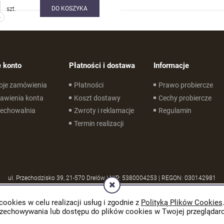
DO KOSZYKA
szt.
-
 konto
Płatności i dostawa
Informacje
oje zamówienia
Płatności
Prawo probiercze
awienia konta
Koszt dostawy
Cechy probiercze
zechowalnia
Zwroty i reklamacje
Regulamin
Termin realizacji
ul. Przechodzisko 39, 21-570 Drelów | NIP: 5380004253 | REGON: 030142981
cookies w celu realizacji usług i zgodnie z
Polityką Plików Cookies
rzechowywania lub dostępu do plików cookies w Twojej przeglądarc