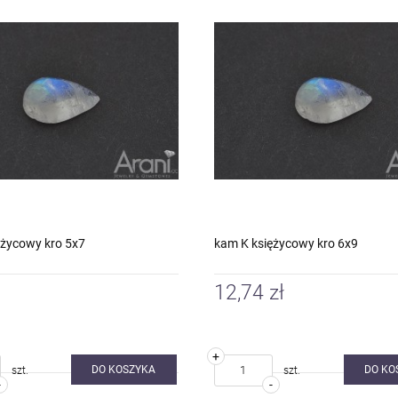
ężycowy kro 5x7
kam K księżycowy kro 6x9
12,74 zł
+
DO KOSZYKA
DO KO
szt.
szt.
-
-