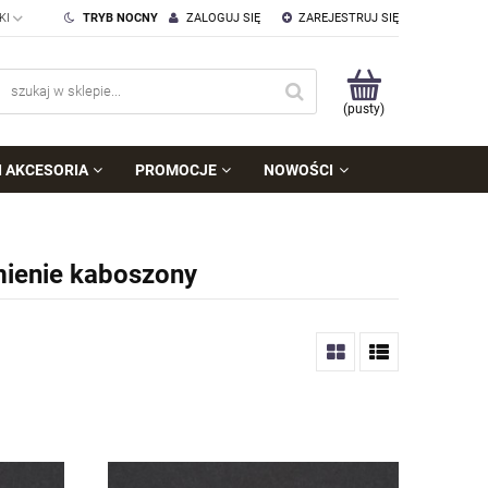
TRYB NOCNY
ZALOGUJ SIĘ
ZAREJESTRUJ SIĘ
(pusty)
I AKCESORIA
PROMOCJE
NOWOŚCI
mienie kaboszony