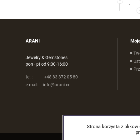
+
ARANI
Moje
Tw
Jewelry & Gemstones
Ust
pon - pt od 9:00-16:00
Pr
tel.:
+48 83 372 05 80
e-mail:
info@arani.cc
Strona korzysta z plików 
p