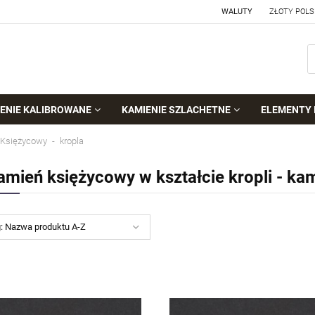
WALUTY
ENIE KALIBROWANE
KAMIENIE SZLACHETNE
ELEMENTY 
 Księżycowy
kropla
amień księżycowy w kształcie kropli - ka
g:
Nazwa produktu A-Z