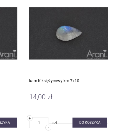
kam K księżycowy kro 7x10
14,00 zł
+
SZYKA
DO KOSZYKA
szt.
-