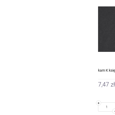
kam K ksi
7,47 zł
+