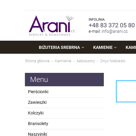
INFOLINIA:
+48 83 372 05 80
e-mail:
info@arani.cc
BIŻUTERIA SREBRNA
KAMIENIE
KAMI
Strona główna
Kamienie
kaboszony
Onyx Niebieski
Menu
Pierścionki
Zawieszki
Kolczyki
Bransolety
Naszyjniki