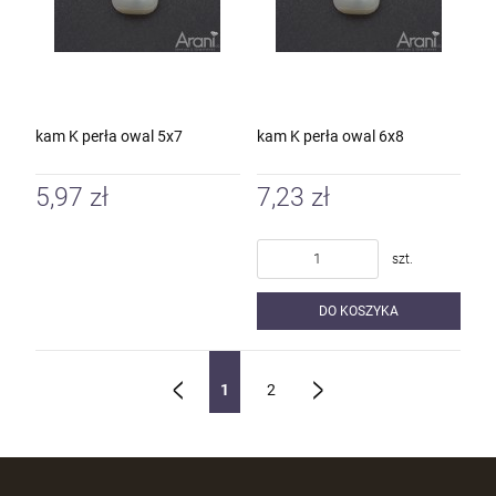
kam K perła owal 5x7
kam K perła owal 6x8
5,97 zł
7,23 zł
szt.
DO KOSZYKA
1
2
«
»