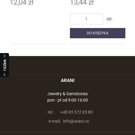
12,04 zł
13,44 zł
szt.
DO KOSZYKA
WIĘCEJ
ARANI
Jewelry & Gemstones
pon - pt od 9:00-16:00
tel.:
+48 83 372 05 80
e-mail:
info@arani.cc