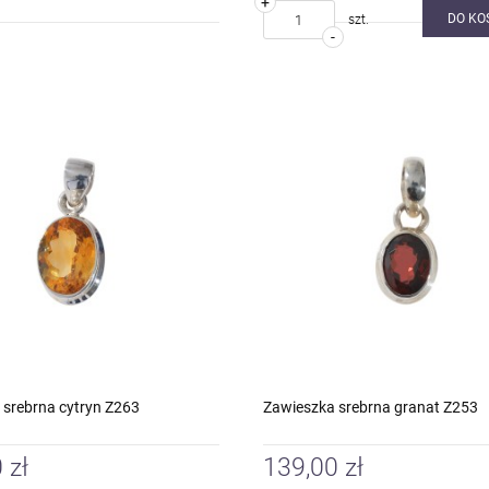
+
DO KO
szt.
-
 srebrna cytryn Z263
Zawieszka srebrna granat Z253
 zł
139,00 zł