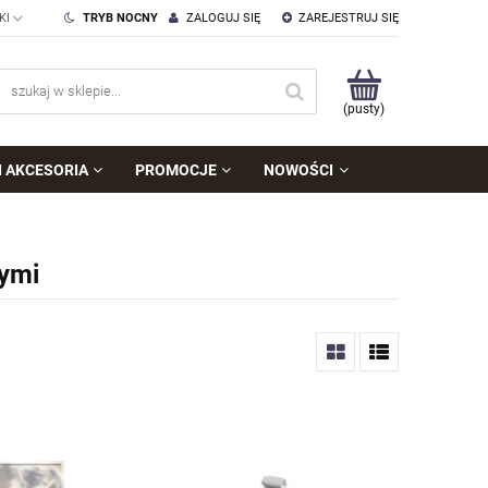
TRYB NOCNY
ZALOGUJ SIĘ
ZAREJESTRUJ SIĘ
(pusty)
I AKCESORIA
PROMOCJE
NOWOŚCI
nymi