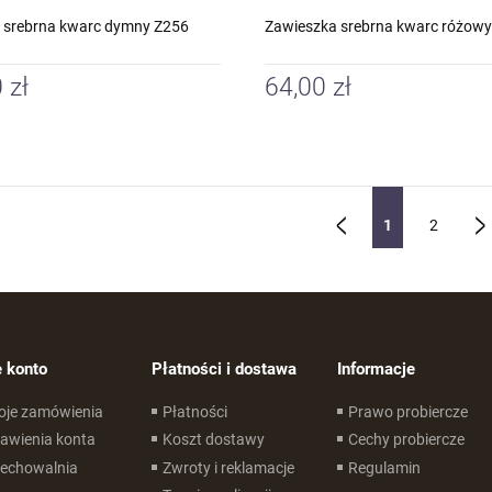
 srebrna kwarc dymny Z256
Zawieszka srebrna kwarc różow
 zł
64,00 zł
1
2
«
»
 konto
Płatności i dostawa
Informacje
oje zamówienia
Płatności
Prawo probiercze
awienia konta
Koszt dostawy
Cechy probiercze
zechowalnia
Zwroty i reklamacje
Regulamin