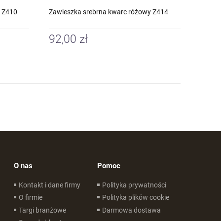
y Z410
Zawieszka srebrna kwarc różowy Z414
92,00 zł
O nas
Pomoc
Kontakt i dane firmy
Polityka prywatności
O firmie
Polityka plików cookie
Targi branżowe
Darmowa dostawa