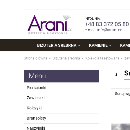
INFOLINIA:
+48 83 372 05 80
e-mail:
info@arani.cc
BIŻUTERIA SREBRNA
KAMIENIE
KAMI
Strona główna
Biżuteria srebrna
Kolekcja fasetowana
zaw
S
Menu
Pierścionki
Sortuj w
Zawieszki
Kolczyki
Bransolety
Naszyjniki