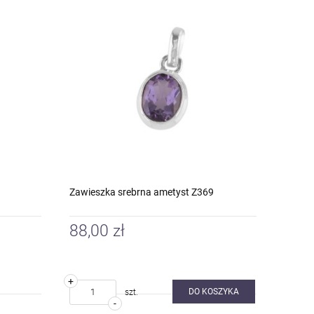
Zawieszka srebrna ametyst Z369
88,00 zł
+
DO KOSZYKA
szt.
-