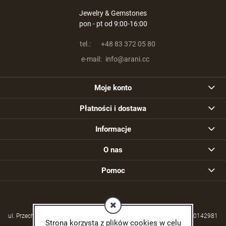
Jewelry & Gemstones
pon - pt od 9:00-16:00
tel.:
+48 83 372 05 80
e-mail:
info@arani.cc
Moje konto
Płatności i dostawa
Informacje
O nas
Pomoc
ul. Przechodzisko 39, 21-570 Drelów | NIP: 5380004253 | REGON: 030142981
Strona korzysta z plików cookies w celu