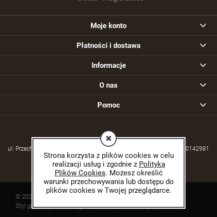
Moje konto
Płatności i dostawa
Informacje
O nas
Pomoc
ul. Przechodzisko 39, 21-570 Drelów | NIP: 5380004253 | REGON: 030142981
Strona korzysta z plików cookies w celu
realizacji usług i zgodnie z
Polityką
Plików Cookies
. Możesz określić
warunki przechowywania lub dostępu do
plików cookies w Twojej przeglądarce.
© 2026 arani.cc. Wszelkie prawa zastrzeżone.
Styl graficzny ShopGadget.pl
Sklep internetowy Shoper.pl