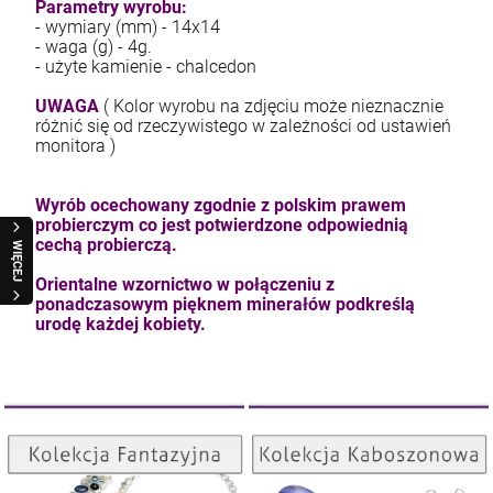
Parametry wyrobu:
- wymiary (mm) - 14x14
- waga (g) - 4g.
- użyte kamienie - chalcedon
UWAGA
( Kolor wyrobu na zdjęciu może nieznacznie
różnić się od rzeczywistego w zależności od ustawień
kam F granat okr 3
monitora )
4,71 zł
Wyrób ocechowany zgodnie z polskim prawem
probierczym co jest potwierdzone odpowiednią
cechą probierczą.
szt.
WIĘCEJ
Orientalne wzornictwo w połączeniu z
DO KOSZYKA
ponadczasowym pięknem minerałów podkreślą
urodę każdej kobiety.
Kolekcja Kaboszonowa
Kolekcja Fantazyjna
ZOBACZ
ZOBACZ