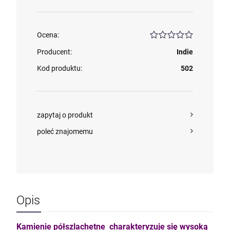
Ocena:
kam F granat okr 3
Producent:
Indie
4,71 zł
Kod produktu:
502
szt.
zapytaj o produkt
DO KOSZYKA
poleć znajomemu
Opis
Kamienie półszlachetne charakteryzuje się wysoką