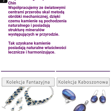
Chin
Współpracujemy ze światowymi
centrami przerobu skał metodą
obróbki mechanicznej, dzięki
czemu kamienie są pochodzenia
naturalnego i posiadają
strukturę minerałów
występujących w przyrodzie.
Tak uzyskane kamienie
posiadają naturalne właściwości
lecznicze i harmonizujące.
Kolekcja Kaboszonowa
Kolekcja Fantazyjna
kam F granat okr 3
ZOBACZ
ZOBACZ
4,71 zł
szt.