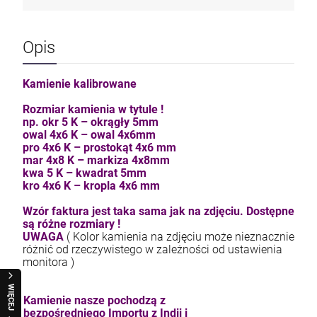
Opis
Kamienie kalibrowane
Rozmiar kamienia w tytule !
np. okr 5 K – okrągły 5mm
owal 4x6 K – owal 4x6mm
pro 4x6 K – prostokąt 4x6 mm
mar 4x8 K – markiza 4x8mm
kwa 5 K – kwadrat 5mm
kro 4x6 K – kropla 4x6 mm
Wzór faktura jest taka sama jak na zdjęciu. Dostępne
są różne rozmiary !
UWAGA
( Kolor kamienia na zdjęciu może nieznacznie
różnić od rzeczywistego w zależności od ustawienia
monitora )
WIĘCEJ
Kamienie nasze pochodzą z
bezpośredniego Importu z Indii i