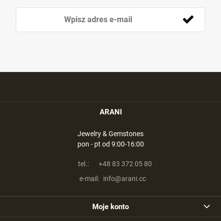
ARANI
Jewelry & Gemstones
pon - pt od 9:00-16:00
tel.:
+48 83 372 05 80
e-mail:
info@arani.cc
Moje konto