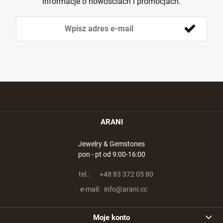
informacje o nowościach i promocjach.
ARANI
Jewelry & Gemstones
pon - pt od 9:00-16:00
tel.:
+48 83 372 05 80
e-mail:
info@arani.cc
Moje konto