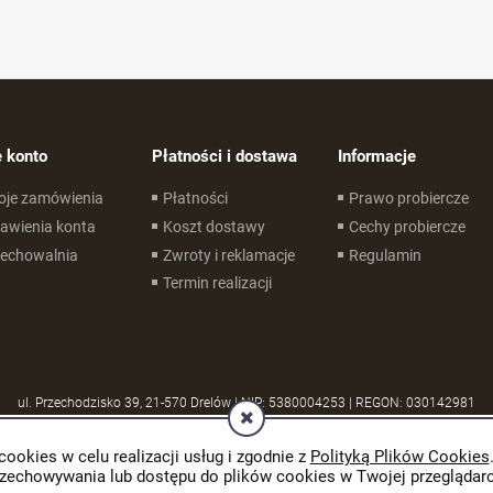
 konto
Płatności i dostawa
Informacje
oje zamówienia
Płatności
Prawo probiercze
awienia konta
Koszt dostawy
Cechy probiercze
zechowalnia
Zwroty i reklamacje
Regulamin
Termin realizacji
ul. Przechodzisko 39, 21-570 Drelów | NIP: 5380004253 | REGON: 030142981
cookies w celu realizacji usług i zgodnie z
Polityką Plików Cookies
rzechowywania lub dostępu do plików cookies w Twojej przeglądarc