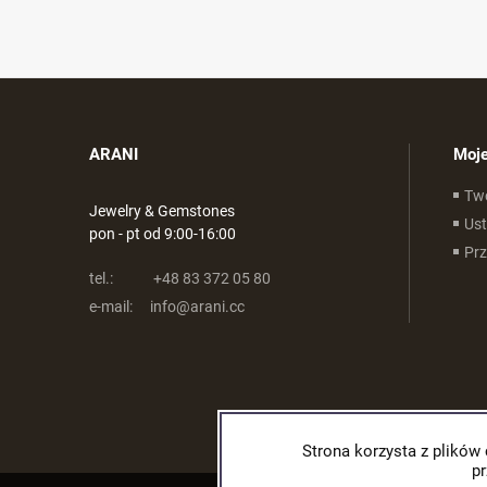
ARANI
Moje
Tw
Jewelry & Gemstones
Ust
pon - pt od 9:00-16:00
Pr
tel.:
+48 83 372 05 80
e-mail:
info@arani.cc
Strona korzysta z plików 
p