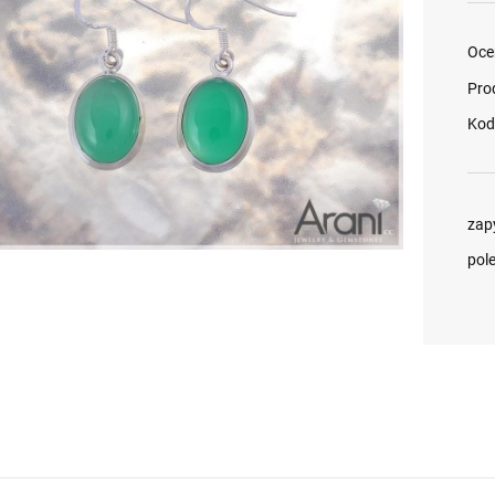
Oce
Pro
Kod
zap
pol