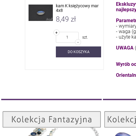
Ekskluzy
 nieb. sky
kam K księżycowy mar
najlepszy
4x8
8,49 zł
Parametr
- wymiar
- waga (g
+
- użyte k
szt.
szt.
-
UWAGA
SZYKA
DO KOSZYKA
Wyrób oc
Oriental
Kolekcja Fantazyjna
ZOBACZ