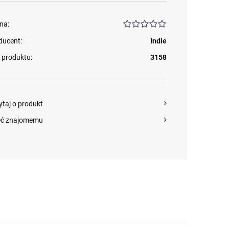
na:
ducent:
Indie
 produktu:
3158
ytaj o produkt
eć znajomemu