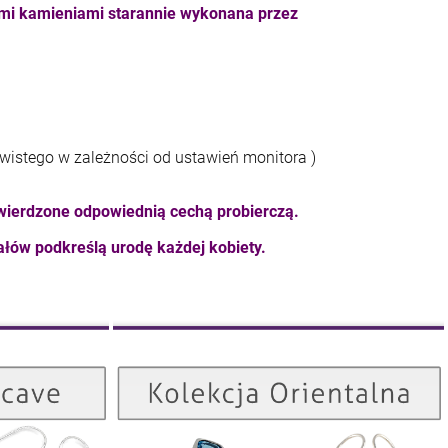
ymi kamieniami starannie wykonana przez
ywistego w zależności od ustawień monitora )
wierdzone odpowiednią cechą probierczą.
łów podkreślą urodę każdej kobiety.
Kolekcja Orientalna
Kolekcja Concave
ZOBACZ
ZOBACZ