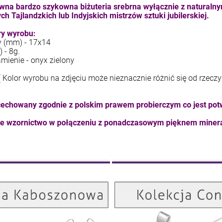
wna bardzo szykowna biżuteria srebrna wyłącznie z naturaln
kam F granat okr 3
kam F ametyst afr. okr 3
ch Tajlandzkich lub Indyjskich mistrzów sztuki jubilerskiej.
4,71 zł
7,11 zł
y wyrobu:
y (mm) - 17x14
) - 8g.
+
+
amienie - onyx zielony
szt.
szt.
-
-
( Kolor wyrobu na zdjęciu może nieznacznie różnić się od rzecz
DO KOSZYKA
DO KOSZYKA
echowany zgodnie z polskim prawem probierczym co jest pot
ne wzornictwo w połączeniu z ponadczasowym pięknem minera
Kolekcja Kaboszonowa
ZOBACZ