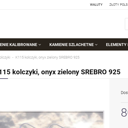
WALUTY
ENIE KALIBROWANE
KAMIENIE SZLACHETNE
ELEMENTY 
olczyki
K115 kolczyki, onyx zielony SREBRO 925
115 kolczyki, onyx zielony SREBRO 925
Dos
8