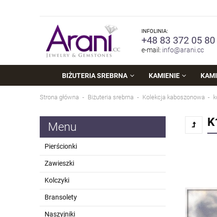
INFOLINIA:
+48 83 372 05 80
e-mail:
info@arani.cc
BIŻUTERIA SREBRNA
KAMIENIE
KAMI
Strona główna
Biżuteria srebrna
Kolekcja kaboszonowa
k
K
Menu
Pierścionki
Zawieszki
Kolczyki
Bransolety
Naszyjniki