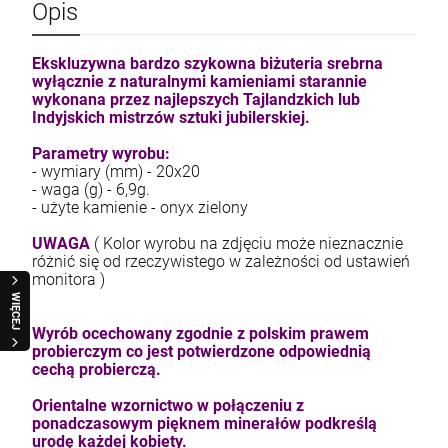
Opis
Ekskluzywna bardzo szykowna biżuteria srebrna
kam F granat okr 3
wyłącznie z naturalnymi kamieniami starannie
wykonana przez najlepszych Tajlandzkich lub
4,71 zł
Indyjskich mistrzów sztuki jubilerskiej.
Parametry wyrobu:
- wymiary (mm) - 20x20
szt.
- waga (g) - 6,9g.
- użyte kamienie - onyx zielony
DO KOSZYKA
UWAGA
( Kolor wyrobu na zdjęciu może nieznacznie
różnić się od rzeczywistego w zależności od ustawień
monitora )
WIĘCEJ
Wyrób ocechowany zgodnie z polskim prawem
probierczym co jest potwierdzone odpowiednią
cechą probierczą.
Orientalne wzornictwo w połączeniu z
ponadczasowym pięknem minerałów podkreślą
urodę każdej kobiety.