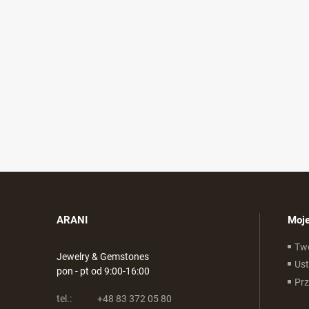
ARANI
Moje
Tw
Jewelry & Gemstones
Ust
pon - pt od 9:00-16:00
Pr
tel.:
+48 83 372 05 80