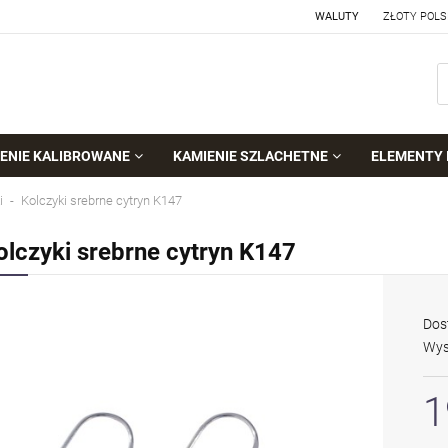
WALUTY
ENIE KALIBROWANE
KAMIENIE SZLACHETNE
ELEMENTY 
i
Kolczyki srebrne cytryn K147
olczyki srebrne cytryn K147
Dos
Wys
1