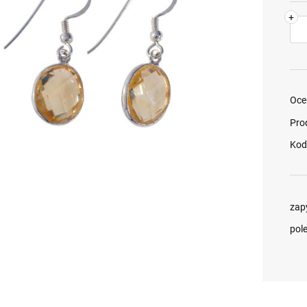
+
Oce
Pro
Kod
zap
pol