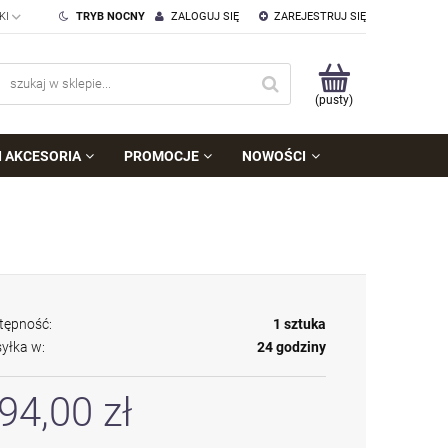
TRYB NOCNY
ZALOGUJ SIĘ
ZAREJESTRUJ SIĘ
(pusty)
I AKCESORIA
PROMOCJE
NOWOŚCI
tępność:
1 sztuka
yłka w:
24 godziny
94,00 zł