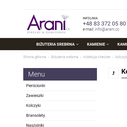
INFOLINIA:
+48 83 372 05 80
e-mail:
info@arani.cc
BIŻUTERIA SREBRNA
KAMIENIE
KAMI
Strona główna
Biżuteria srebrna
Kolekcja checker
kolczyk
K
Menu
Pierścionki
Zawieszki
Kolczyki
Bransolety
Naszyjniki