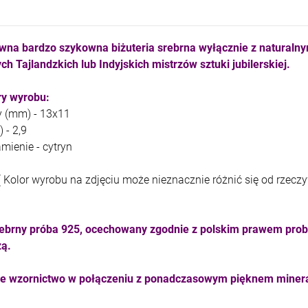
kam F granat okr 3
kam F ametyst afr. okr 3
4,71 zł
7,11 zł
wna bardzo szykowna biżuteria srebrna wyłącznie z naturaln
ch Tajlandzkich lub Indyjskich mistrzów sztuki jubilerskiej.
+
+
szt.
szt.
-
-
y wyrobu:
y (mm) - 13x11
DO KOSZYKA
DO KOSZYKA
 - 2,9
amienie - cytryn
( Kolor wyrobu na zdjęciu może nieznacznie różnić się od rzecz
ebrny próba 925, ocechowany zgodnie z polskim prawem prob
zą.
ne wzornictwo w połączeniu z ponadczasowym pięknem minera