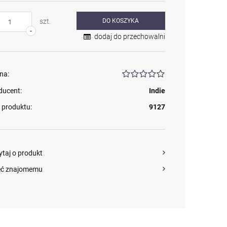
szt.
DO KOSZYKA
-
dodaj do przechowalni
na:
ducent:
Indie
 produktu:
9127
ytaj o produkt
eć znajomemu