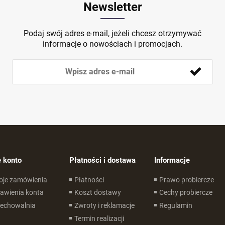
Newsletter
Podaj swój adres e-mail, jeżeli chcesz otrzymywać
informacje o nowościach i promocjach.
 konto
Płatności i dostawa
Informacje
oje zamówienia
Płatności
Prawo probiercze
awienia konta
Koszt dostawy
Cechy probiercze
zechowalnia
Zwroty i reklamacje
Regulamin
Termin realizacji