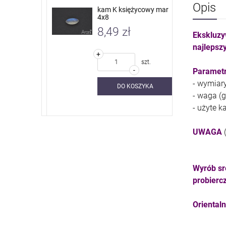
Opis
 nieb. sky
kam K księżycowy mar
4x8
8,49 zł
Ekskluzy
najlepszy
+
szt.
szt.
-
Parametr
- wymiar
SZYKA
DO KOSZYKA
- waga (g)
- użyte k
UWAGA
Wyrób sr
probierc
Oriental