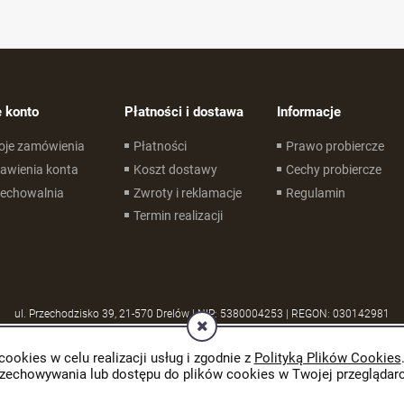
 konto
Płatności i dostawa
Informacje
oje zamówienia
Płatności
Prawo probiercze
awienia konta
Koszt dostawy
Cechy probiercze
zechowalnia
Zwroty i reklamacje
Regulamin
Termin realizacji
ul. Przechodzisko 39, 21-570 Drelów | NIP: 5380004253 | REGON: 030142981
cookies w celu realizacji usług i zgodnie z
Polityką Plików Cookies
rzechowywania lub dostępu do plików cookies w Twojej przeglądarc