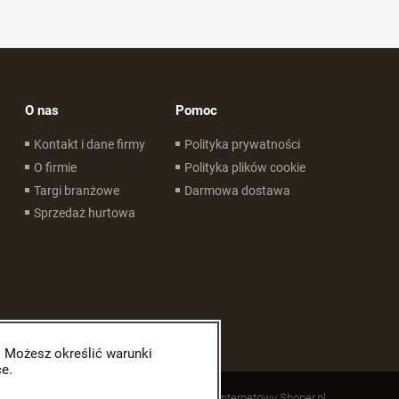
O nas
Pomoc
Kontakt i dane firmy
Polityka prywatności
O firmie
Polityka plików cookie
Targi branżowe
Darmowa dostawa
Sprzedaż hurtowa
. Możesz określić warunki
e.
Styl graficzny ShopGadget.pl
Sklep internetowy Shoper.pl