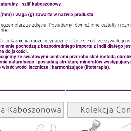
aturalny - szlif kaboszonowy.
kam F granat okr 3
kam F ametyst afr. okr 3
(mm) i waga (g) zawarte w nazwie produktu.
4,71 zł
7,11 zł
egzemplarz ze zdjęcia. Posiadamy również inne kształty i rozmi
znie.
+
+
szt.
szt.
Kolor kamienia może nieznacznie różnić się od rzeczywistego w
-
-
mienie pochodzą z bezpośredniego importu z Indii dlatego je
DO KOSZYKA
DO KOSZYKA
e do jakości.
cujemy ze światowymi centrami przerobu skał metodą obróbki
nia naturalnego i posiadają strukturę minerałów występujący
 właściwości lecznicze i harmonizujące (litoterapia).
Kolekcja Kaboszonowa
ZOBACZ