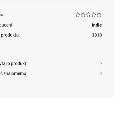
na:
ducent:
Indie
 produktu:
3818
ytaj o produkt
eć znajomemu