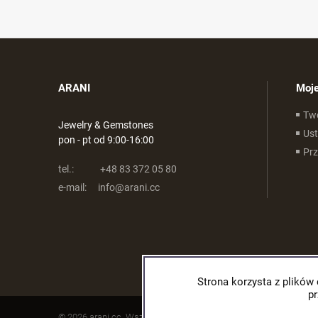
ARANI
Moje
Tw
Jewelry & Gemstones
Ust
pon - pt od 9:00-16:00
Pr
tel.:
+48 83 372 05 80
e-mail:
info@arani.cc
Strona korzysta z plików 
p
© 2026 arani.cc. Wszelkie prawa zastrzeżone.