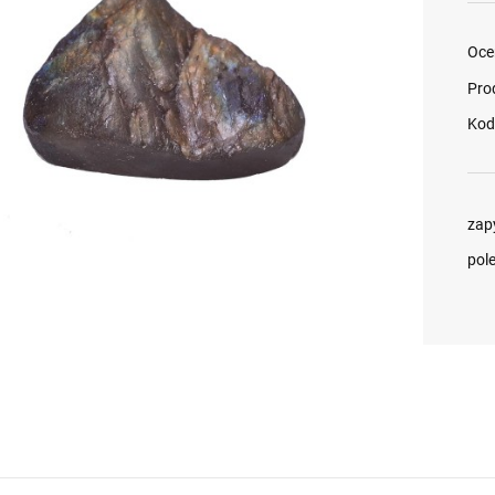
Oce
Pro
Kod
zap
pol