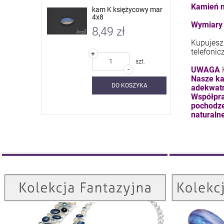
Kamień n
 nieb. sky
kam K księżycowy mar
4x8
Wymiary 
8,49 zł
Kupujesz 
telefonic
+
szt.
szt.
UWAGA
-
Nasze ka
SZYKA
DO KOSZYKA
adekwatn
Współpra
pochodze
naturalne
Kolekcja Fantazyjna
ZOBACZ