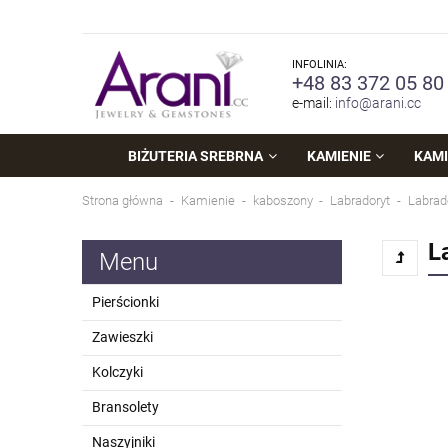
INFOLINIA:
+48 83 372 05 80
e-mail:
info@arani.cc
BIŻUTERIA SREBRNA
KAMIENIE
KAMI
Strona główna
Kamienie
kaboszony
Labradoryt
Labrado
L
Menu
Pierścionki
Zawieszki
Kolczyki
Bransolety
Naszyjniki