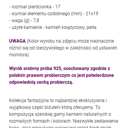
- rozmiar pierścionka - 17
- wymiar elementu ozdobnego (mm) - 21x19
- waga (g) - 7,8
- użyte kamienie - kamień księżycowy, perła
kam F granat okr 3
UWAGA
(Kolor wyrobu na zdjęciu może nieznacznie
4,71 zł
różnić się od rzeczywistego w zależności od ustawień
monitora)
szt.
Wyrób srebrny próba 925, ocechowany zgodnie z
polskim prawem probierczym co jest potwierdzone
DO KOSZYKA
odpowiednią cechą probierczą.
Kolekcja fantazyjna to najbardziej ekskluzywna i
wyjątkowa część biżuterii którą oferujemy. To
kompozycja szerokiej gamy kamieni naturalnych o
rozmaitych formach i kolorach. Niezwykłe zestawienie
barw, oraz precyzyjne wykonanie przez hinduskich