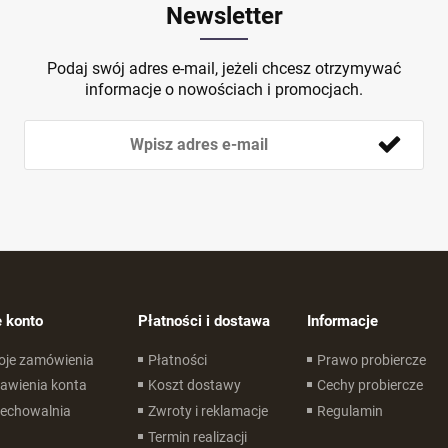
Newsletter
Podaj swój adres e-mail, jeżeli chcesz otrzymywać
informacje o nowościach i promocjach.
 konto
Płatności i dostawa
Informacje
oje zamówienia
Płatności
Prawo probiercze
awienia konta
Koszt dostawy
Cechy probiercze
zechowalnia
Zwroty i reklamacje
Regulamin
Termin realizacji