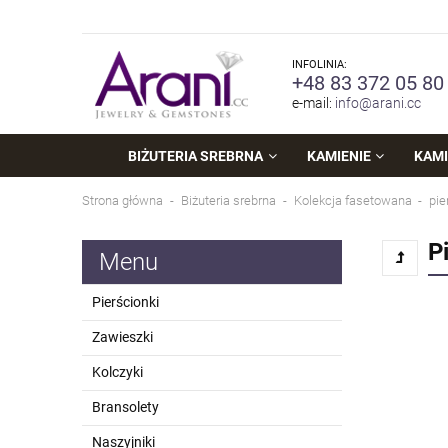
INFOLINIA:
+48 83 372 05 80
e-mail:
info@arani.cc
BIŻUTERIA SREBRNA
KAMIENIE
KAMI
Strona główna
Biżuteria srebrna
Kolekcja fasetowana
pie
P
Menu
Pierścionki
Zawieszki
Kolczyki
Bransolety
Naszyjniki