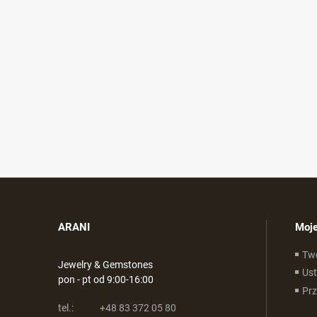
ARANI
Moje
Tw
Jewelry & Gemstones
Ust
pon - pt od 9:00-16:00
Pr
tel.:
+48 83 372 05 80