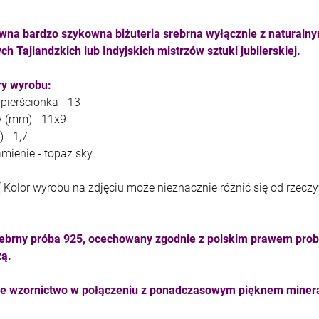
kam F granat okr 3
kam F ametyst afr. okr 3
wna bardzo szykowna biżuteria srebrna wyłącznie z naturaln
4,71 zł
7,11 zł
ch Tajlandzkich lub Indyjskich mistrzów sztuki jubilerskiej.
+
+
y wyrobu:
szt.
szt.
-
-
 pierścionka - 13
y (mm) - 11x9
DO KOSZYKA
DO KOSZYKA
 - 1,7
amienie - topaz sky
( Kolor wyrobu na zdjęciu może nieznacznie różnić się od rzecz
ebrny próba 925, ocechowany zgodnie z polskim prawem prob
zą.
ne wzornictwo w połączeniu z ponadczasowym pięknem minera