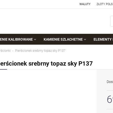
WALUTY
ENIE KALIBROWANE
KAMIENIE SZLACHETNE
ELEMENTY 
rścionki
Pierścionek srebrny topaz sky P137
ierścionek srebrny topaz sky P137
Dos
6