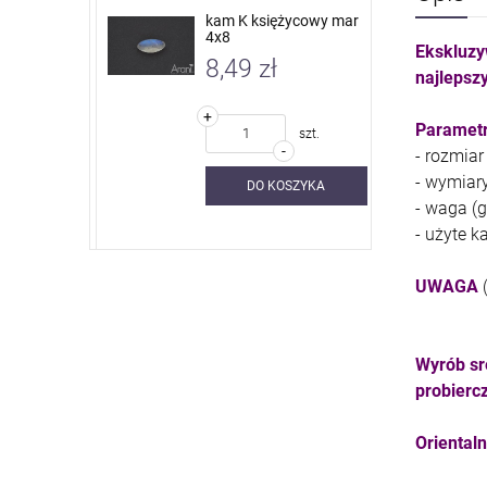
 nieb. sky
kam K księżycowy mar
4x8
Ekskluzy
8,49 zł
najlepszy
+
Parametr
szt.
szt.
-
- rozmiar
- wymiar
SZYKA
DO KOSZYKA
- waga (g)
- użyte k
UWAGA
Wyrób sr
probierc
Oriental