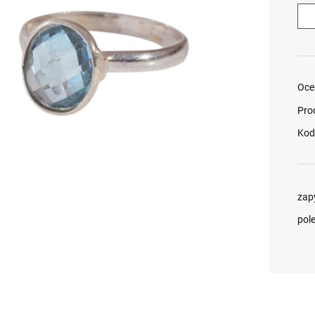
Oce
Pro
Kod
zap
pol