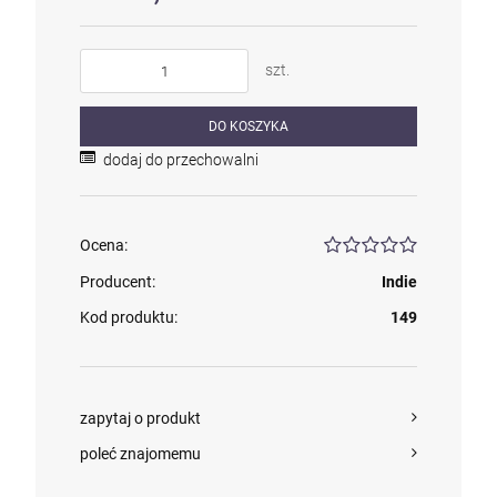
szt.
kam F granat okr 3
4,71 zł
DO KOSZYKA
dodaj do przechowalni
szt.
Ocena:
DO KOSZYKA
Producent:
Indie
Kod produktu:
149
zapytaj o produkt
poleć znajomemu