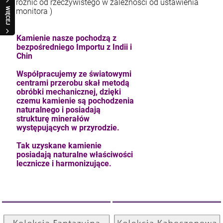
różnić od rzeczywistego w zależności od ustawienia
WIĘCEJ
monitora )
Kamienie nasze pochodzą z
bezpośredniego Importu z Indii i
Chin
Współpracujemy ze światowymi
centrami przerobu skał metodą
obróbki mechanicznej, dzięki
czemu kamienie są pochodzenia
naturalnego i posiadają
strukturę minerałów
występujących w przyrodzie.
Tak uzyskane kamienie
posiadają naturalne właściwości
lecznicze i harmonizujące.
Kolekcja Kaboszonowa
Kolekcja Fantazyjna