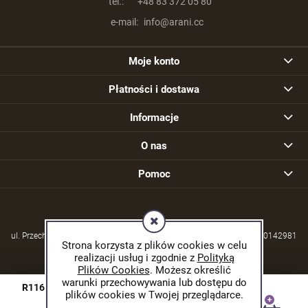
tel.:
+48 83 372 05 80
e-mail:
info@arani.cc
Moje konto
Płatności i dostawa
Informacje
O nas
Pomoc
ul. Przechodzisko 39, 21-570 Drelów | NIP: 5380004253 | REGON: 030142981
Strona korzysta z plików cookies w celu
realizacji usług i zgodnie z
Polityką
Plików Cookies
. Możesz określić
warunki przechowywania lub dostępu do
R116- Iolit oponki 5,5mm 460mm
plików cookies w Twojej przeglądarce.
© 2026 arani.cc. Wszelkie prawa zastrzeżone.