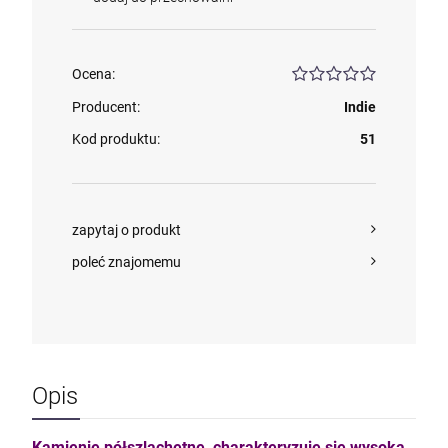
kam F granat okr 3
Ocena:
Producent:
Indie
4,71 zł
Kod produktu:
51
szt.
DO KOSZYKA
zapytaj o produkt
poleć znajomemu
Opis
Kamienie półszlachetne charakteryzuje się wysoką